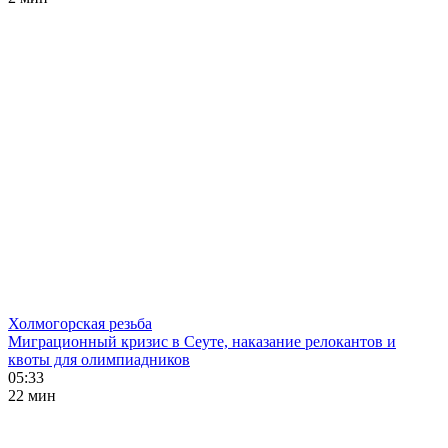
Холмогорская резьба
Миграционный кризис в Сеуте, наказание релокантов и
квоты для олимпиадников
05:33
22 мин