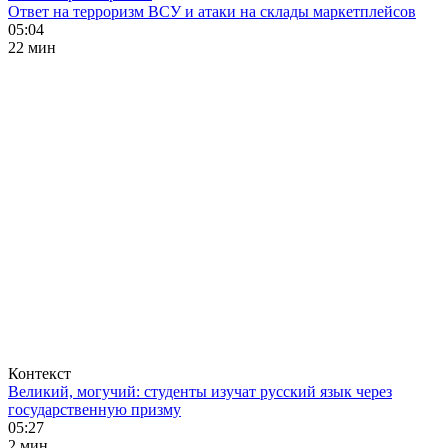
Ответ на терроризм ВСУ и атаки на склады маркетплейсов
05:04
22 мин
Контекст
Великий, могучий: студенты изучат русский язык через
государственную призму
05:27
2 мин