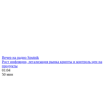
Вечер на радио Sputnik
Рост инфляции, легализация рынка крипты и контроль цен на
продукты
01:04
50 мин