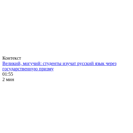
Контекст
Великий, могучий: студенты изучат русский язык через
государственную призму
01:55
2 мин