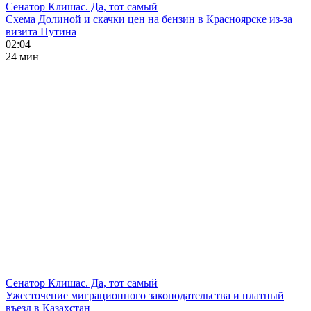
Сенатор Клишас. Да, тот самый
Схема Долиной и скачки цен на бензин в Красноярске из-за
визита Путина
02:04
24 мин
Сенатор Клишас. Да, тот самый
Ужесточение миграционного законодательства и платный
въезд в Казахстан