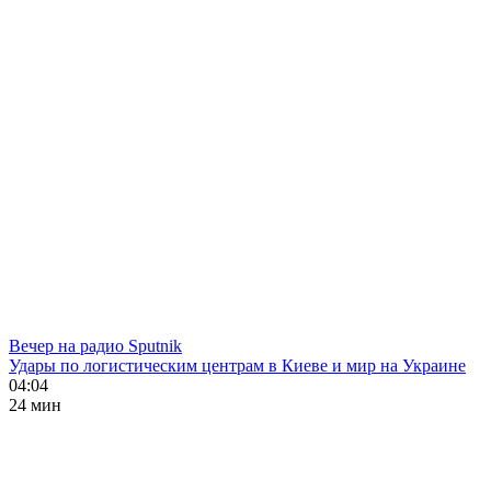
Вечер на радио Sputnik
Удары по логистическим центрам в Киеве и мир на Украине
04:04
24 мин