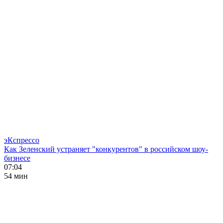
эКспрессо
Как Зеленский устраняет "конкурентов" в российском шоу-
бизнесе
07:04
54 мин