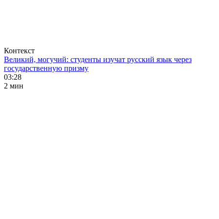
Контекст
Великий, могучий: студенты изучат русский язык через
государственную призму
03:28
2 мин