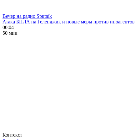
Вечер на радио Sputnik
Атака БПЛА на Геленджик и новые меры против иноагентов
00:04
50 мин
Контекст