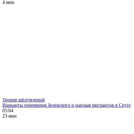
4 мин
Теория заблуждений
Варианты перемирия Зеленского и наплыв мигрантов в Сеуте
05:04
23 мин