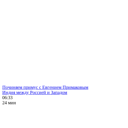
Починяем примус с Евгением Примаковым
Индия между Россией и Западом
06:33
24 мин