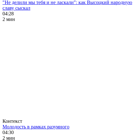
"Не делили мы тебя и не ласкали": как Высоцкий народную
славу сыскал
04:28
2 мин
Контекст
Молодость в рамках разумного
04:30
2 мин