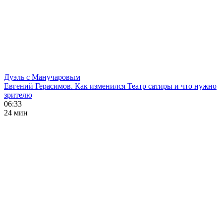
Дуэль с Манучаровым
Евгений Герасимов. Как изменился Театр сатиры и что нужно
зрителю
06:33
24 мин