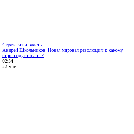
Стратегия и власть
Андрей Школьников. Новая мировая революция: к какому
строю идут страны?
02:34
22 мин