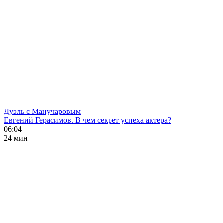
Дуэль с Манучаровым
Евгений Герасимов. В чем секрет успеха актера?
06:04
24 мин