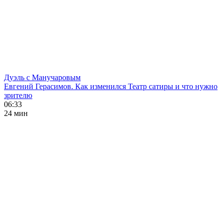
Дуэль с Манучаровым
Евгений Герасимов. Как изменился Театр сатиры и что нужно
зрителю
06:33
24 мин