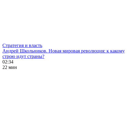
Стратегия и власть
Андрей Школьников. Новая мировая революция: к какому
строю идут страны?
02:34
22 мин