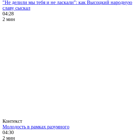
"Не делили мы тебя и не ласкали": как Высоцкий народную
славу сыскал
04:28
2 мин
Контекст
Молодость в рамках разумного
04:30
2 мин