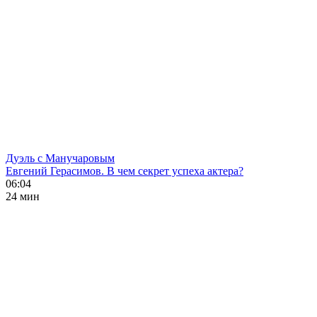
Дуэль с Манучаровым
Евгений Герасимов. В чем секрет успеха актера?
06:04
24 мин