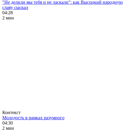
"Не делили мы тебя и не ласкали": как Высоцкий народную
славу сыскал
04:28
2 мин
Контекст
Молодость в рамках разумного
04:30
2 мин