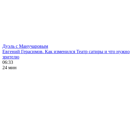
Дуэль с Манучаровым
Евгений Герасимов. Как изменился Театр сатиры и что нужно
зрителю
06:33
24 мин