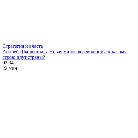
Стратегия и власть
Андрей Школьников. Новая мировая революция: к какому
строю идут страны?
02:34
22 мин