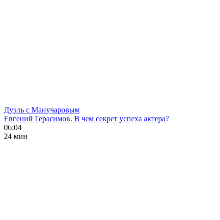
Дуэль с Манучаровым
Евгений Герасимов. В чем секрет успеха актера?
06:04
24 мин