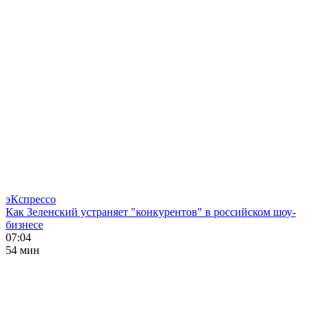
эКспрессо
Как Зеленский устраняет "конкурентов" в российском шоу-
бизнесе
07:04
54 мин