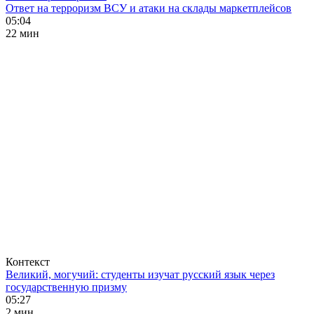
Ответ на терроризм ВСУ и атаки на склады маркетплейсов
05:04
22 мин
Контекст
Великий, могучий: студенты изучат русский язык через
государственную призму
05:27
2 мин