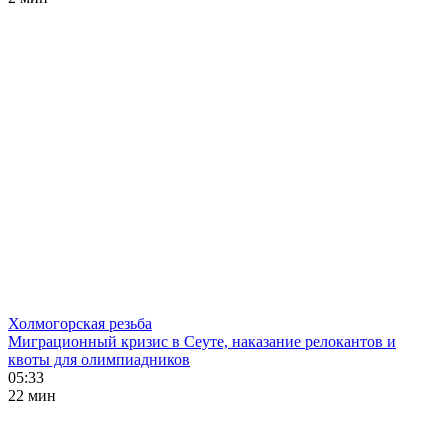
Холмогорская резьба
Миграционный кризис в Сеуте, наказание релокантов и
квоты для олимпиадников
05:33
22 мин