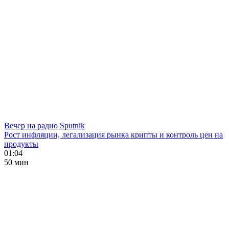
Вечер на радио Sputnik
Рост инфляции, легализация рынка крипты и контроль цен на
продукты
01:04
50 мин