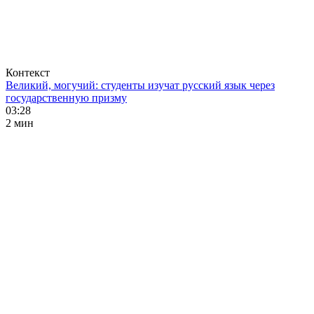
Контекст
Великий, могучий: студенты изучат русский язык через
государственную призму
03:28
2 мин