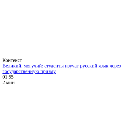
Контекст
Великий, могучий: студенты изучат русский язык через
государственную призму
01:55
2 мин