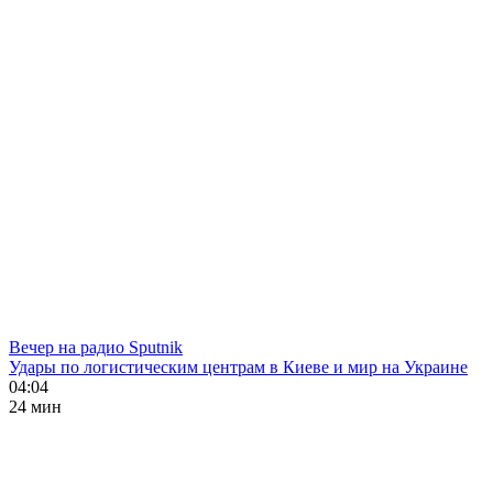
Вечер на радио Sputnik
Удары по логистическим центрам в Киеве и мир на Украине
04:04
24 мин