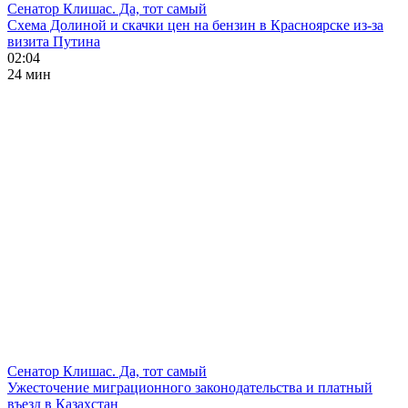
Сенатор Клишас. Да, тот самый
Схема Долиной и скачки цен на бензин в Красноярске из-за
визита Путина
02:04
24 мин
Сенатор Клишас. Да, тот самый
Ужесточение миграционного законодательства и платный
въезд в Казахстан