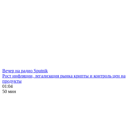
Вечер на радио Sputnik
Рост инфляции, легализация рынка крипты и контроль цен на
продукты
01:04
50 мин