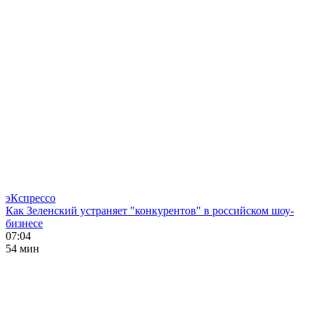
эКспрессо
Как Зеленский устраняет "конкурентов" в российском шоу-
бизнесе
07:04
54 мин