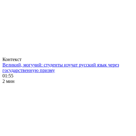
Контекст
Великий, могучий: студенты изучат русский язык через
государственную призму
01:55
2 мин