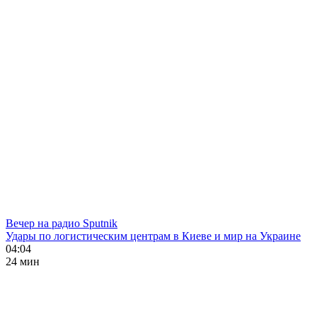
Вечер на радио Sputnik
Удары по логистическим центрам в Киеве и мир на Украине
04:04
24 мин