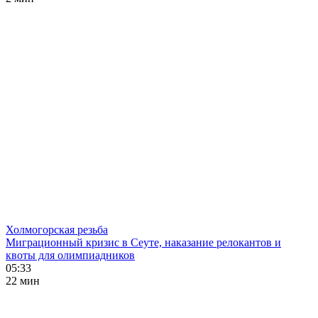
Холмогорская резьба
Миграционный кризис в Сеуте, наказание релокантов и
квоты для олимпиадников
05:33
22 мин