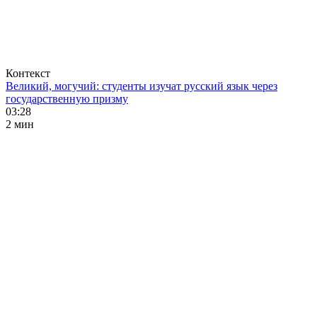
Контекст
Великий, могучий: студенты изучат русский язык через
государственную призму
03:28
2 мин