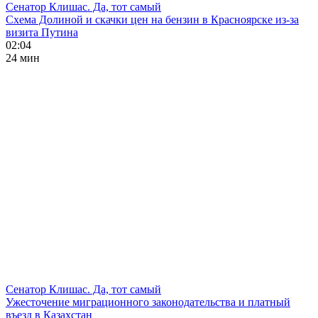
Сенатор Клишас. Да, тот самый
Схема Долиной и скачки цен на бензин в Красноярске из-за
визита Путина
02:04
24 мин
Сенатор Клишас. Да, тот самый
Ужесточение миграционного законодательства и платный
въезд в Казахстан