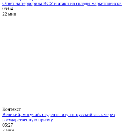
Ответ на терроризм ВСУ и атаки на склады маркетплейсов
05:04
22 мин
Контекст
Великий, могучий: студенты изучат русский язык через
государственную призму
05:27
2 мин