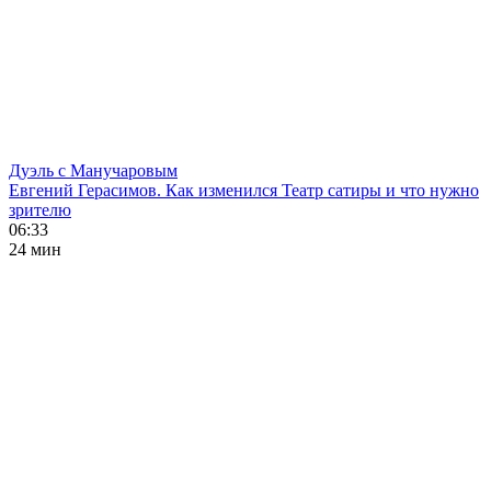
Дуэль с Манучаровым
Евгений Герасимов. Как изменился Театр сатиры и что нужно
зрителю
06:33
24 мин