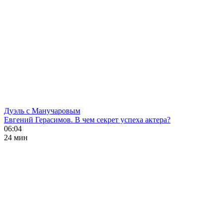
Дуэль с Манучаровым
Евгений Герасимов. В чем секрет успеха актера?
06:04
24 мин