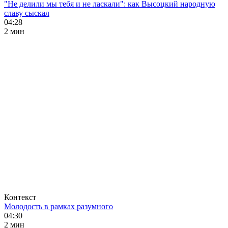
"Не делили мы тебя и не ласкали": как Высоцкий народную
славу сыскал
04:28
2 мин
Контекст
Молодость в рамках разумного
04:30
2 мин