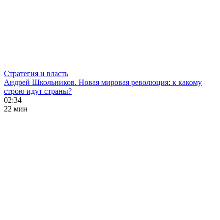
Стратегия и власть
Андрей Школьников. Новая мировая революция: к какому
строю идут страны?
02:34
22 мин