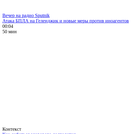
Вечер на радио Sputnik
Атака БПЛА на Геленджик и новые меры против иноагентов
00:04
50 мин
Контекст