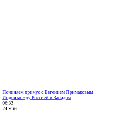
Починяем примус с Евгением Примаковым
Индия между Россией и Западом
06:33
24 мин