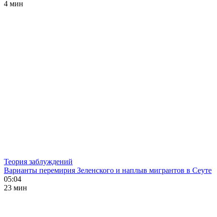
4 мин
Теория заблуждений
Варианты перемирия Зеленского и наплыв мигрантов в Сеуте
05:04
23 мин