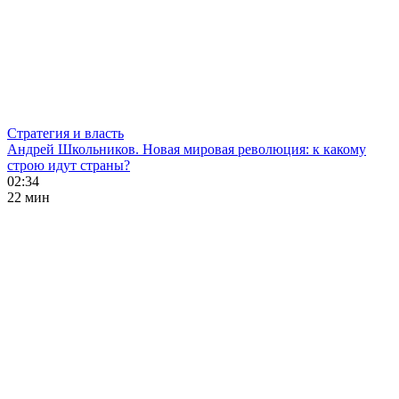
Стратегия и власть
Андрей Школьников. Новая мировая революция: к какому
строю идут страны?
02:34
22 мин