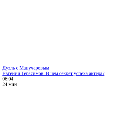
Дуэль с Манучаровым
Евгений Герасимов. В чем секрет успеха актера?
06:04
24 мин