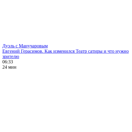
Дуэль с Манучаровым
Евгений Герасимов. Как изменился Театр сатиры и что нужно
зрителю
06:33
24 мин