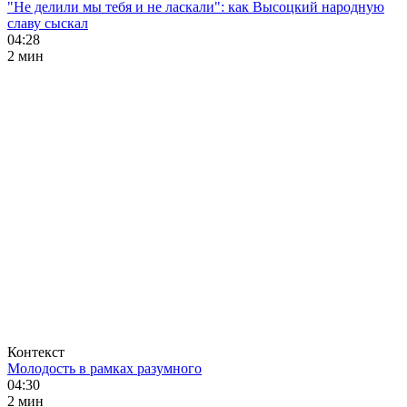
"Не делили мы тебя и не ласкали": как Высоцкий народную
славу сыскал
04:28
2 мин
Контекст
Молодость в рамках разумного
04:30
2 мин