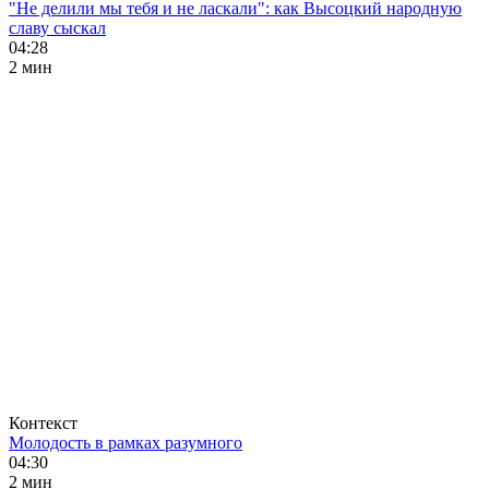
"Не делили мы тебя и не ласкали": как Высоцкий народную
славу сыскал
04:28
2 мин
Контекст
Молодость в рамках разумного
04:30
2 мин