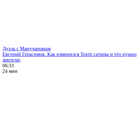
Дуэль с Манучаровым
Евгений Герасимов. Как изменился Театр сатиры и что нужно
зрителю
06:33
24 мин