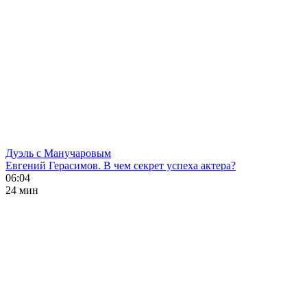
Дуэль с Манучаровым
Евгений Герасимов. В чем секрет успеха актера?
06:04
24 мин