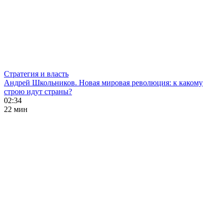
Стратегия и власть
Андрей Школьников. Новая мировая революция: к какому
строю идут страны?
02:34
22 мин