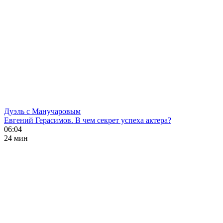
Дуэль с Манучаровым
Евгений Герасимов. В чем секрет успеха актера?
06:04
24 мин