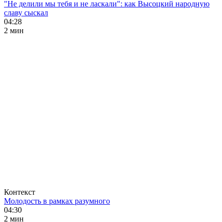
"Не делили мы тебя и не ласкали": как Высоцкий народную
славу сыскал
04:28
2 мин
Контекст
Молодость в рамках разумного
04:30
2 мин