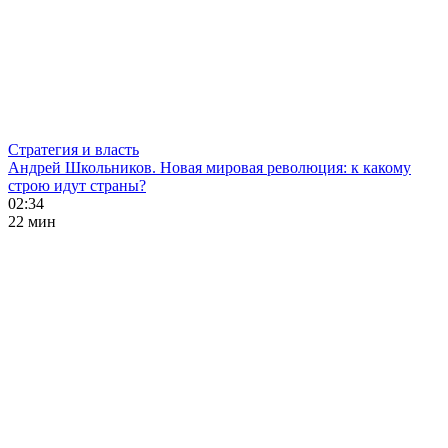
Стратегия и власть
Андрей Школьников. Новая мировая революция: к какому
строю идут страны?
02:34
22 мин