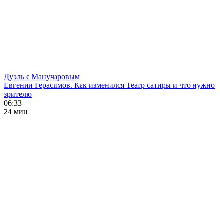
Дуэль с Манучаровым
Евгений Герасимов. Как изменился Театр сатиры и что нужно
зрителю
06:33
24 мин