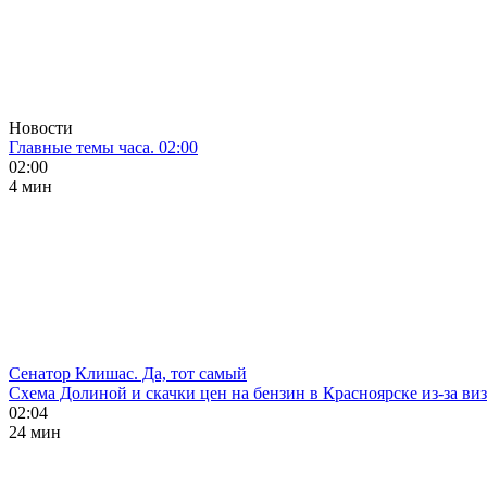
Новости
Главные темы часа. 02:00
02:00
4 мин
Сенатор Клишас. Да, тот самый
Схема Долиной и скачки цен на бензин в Красноярске из-за ви
02:04
24 мин