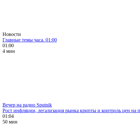
Новости
Главные темы часа. 01:00
01:00
4 мин
Вечер на радио Sputnik
Рост инфляции, легализация рынка крипты и контроль цен на 
01:04
50 мин