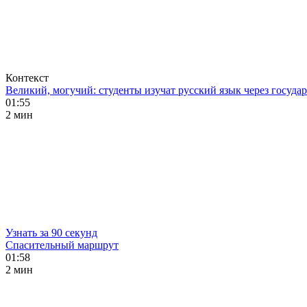
Контекст
Великий, могучий: студенты изучат русский язык через госуд
01:55
2 мин
Узнать за 90 секунд
Спасительный маршрут
01:58
2 мин