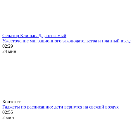
Сенатор Клишас. Да, тот самый
Ужесточение миграционного законодательства и платный въезд
02:29
24 мин
Контекст
Гаджеты по расписанию: дети вернутся на свежий воздух
02:55
2 мин