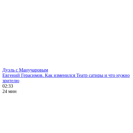
Дуэль с Манучаровым
Евгений Герасимов. Как изменился Театр сатиры и что нужно
зрителю
02:33
24 мин