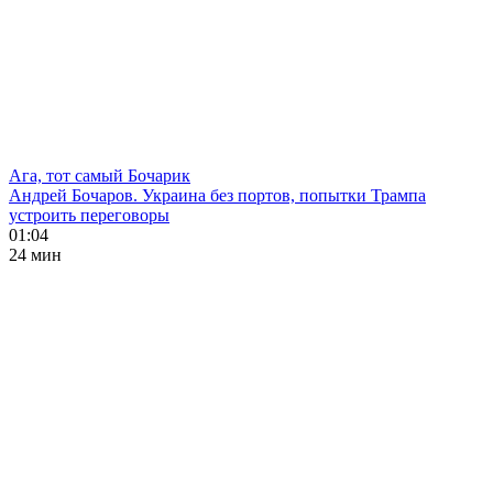
Ага, тот самый Бочарик
Андрей Бочаров. Украина без портов, попытки Трампа
устроить переговоры
01:04
24 мин