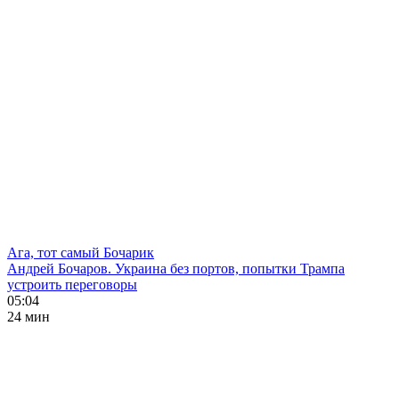
Ага, тот самый Бочарик
Андрей Бочаров. Украина без портов, попытки Трампа
устроить переговоры
05:04
24 мин