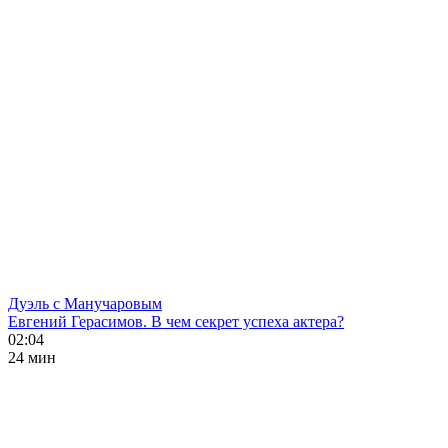
Дуэль с Манучаровым
Евгений Герасимов. В чем секрет успеха актера?
02:04
24 мин