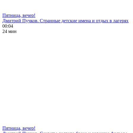
Пятница, вечер!
Дмитрий Пучков. Странные детские имена и отдых в лагерях
00:04
24 мин
Пятница, вечер!