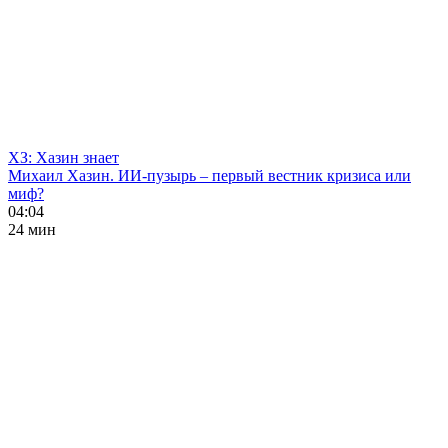
ХЗ: Хазин знает
Михаил Хазин. ИИ-пузырь – первый вестник кризиса или
миф?
04:04
24 мин