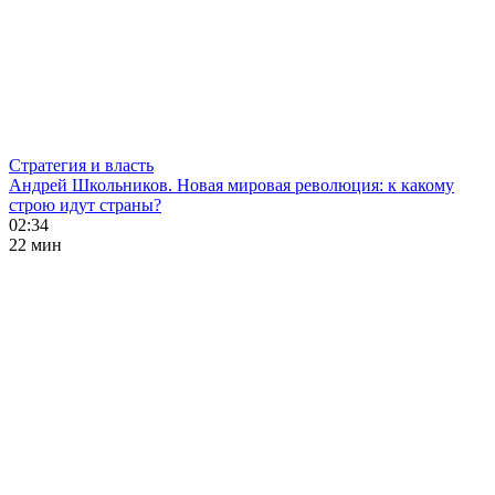
Стратегия и власть
Андрей Школьников. Новая мировая революция: к какому
строю идут страны?
02:34
22 мин