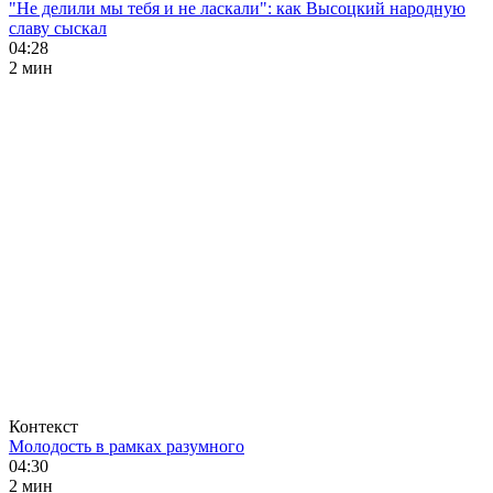
"Не делили мы тебя и не ласкали": как Высоцкий народную
славу сыскал
04:28
2 мин
Контекст
Молодость в рамках разумного
04:30
2 мин