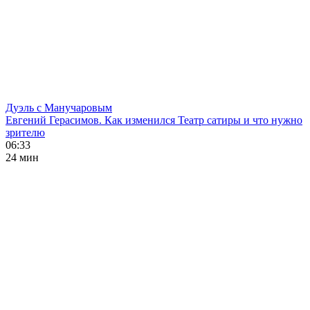
Дуэль с Манучаровым
Евгений Герасимов. Как изменился Театр сатиры и что нужно
зрителю
06:33
24 мин