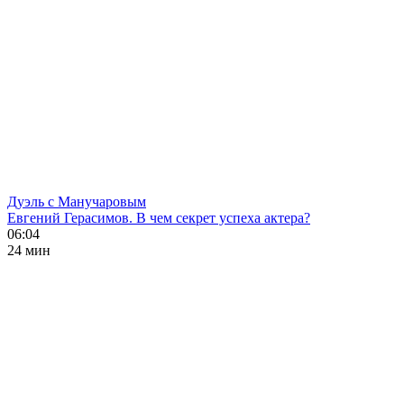
Дуэль с Манучаровым
Евгений Герасимов. В чем секрет успеха актера?
06:04
24 мин