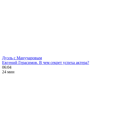
Дуэль с Манучаровым
Евгений Герасимов. В чем секрет успеха актера?
06:04
24 мин