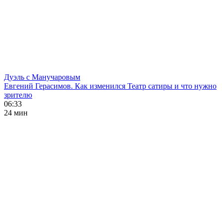
Дуэль с Манучаровым
Евгений Герасимов. Как изменился Театр сатиры и что нужно
зрителю
06:33
24 мин