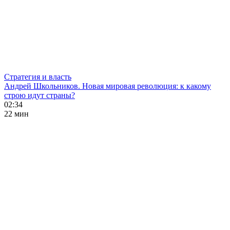
Стратегия и власть
Андрей Школьников. Новая мировая революция: к какому
строю идут страны?
02:34
22 мин