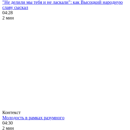
"Не делили мы тебя и не ласкали": как Высоцкий народную
славу сыскал
04:28
2 мин
Контекст
Молодость в рамках разумного
04:30
2 мин