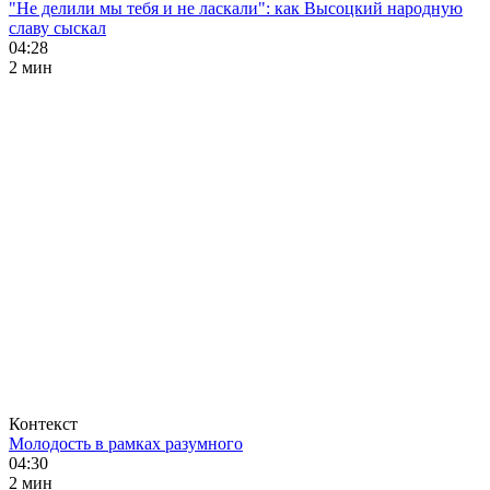
"Не делили мы тебя и не ласкали": как Высоцкий народную
славу сыскал
04:28
2 мин
Контекст
Молодость в рамках разумного
04:30
2 мин