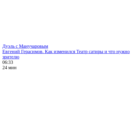
Дуэль с Манучаровым
Евгений Герасимов. Как изменился Театр сатиры и что нужно
зрителю
06:33
24 мин