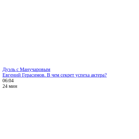
Дуэль с Манучаровым
Евгений Герасимов. В чем секрет успеха актера?
06:04
24 мин