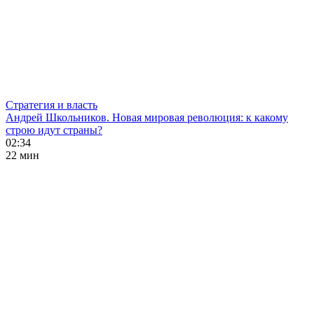
Стратегия и власть
Андрей Школьников. Новая мировая революция: к какому
строю идут страны?
02:34
22 мин