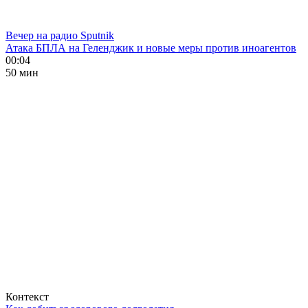
Вечер на радио Sputnik
Атака БПЛА на Геленджик и новые меры против иноагентов
00:04
50 мин
Контекст