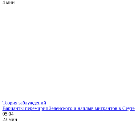
4 мин
Теория заблуждений
Варианты перемирия Зеленского и наплыв мигрантов в Сеуте
05:04
23 мин