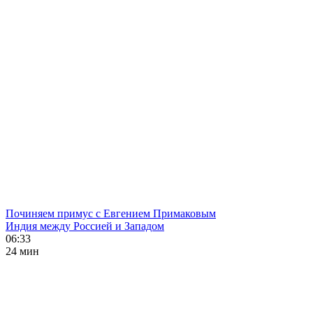
Починяем примус с Евгением Примаковым
Индия между Россией и Западом
06:33
24 мин