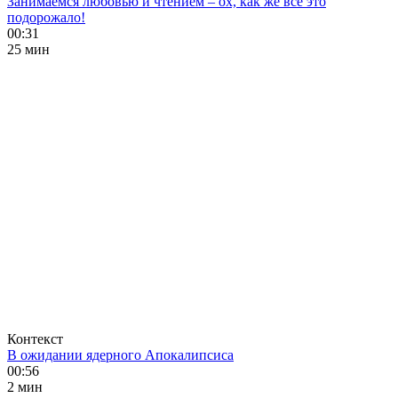
Занимаемся любовью и чтением – ох, как же все это
подорожало!
00:31
25 мин
Контекст
В ожидании ядерного Апокалипсиса
00:56
2 мин