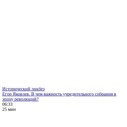
Исторический ликбез
Егор Яковлев. В чем важность учредительного собрания в
эпоху революций?
06:33
25 мин