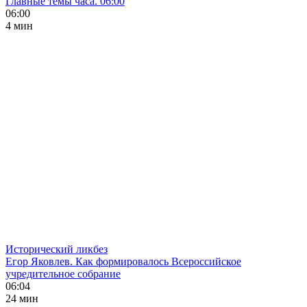
Главные темы часа. 06:00
06:00
4 мин
Исторический ликбез
Егор Яковлев. Как формировалось Всероссийское
учредительное собрание
06:04
24 мин