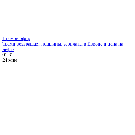
Прямой эфир
Трамп возвращает пошлины, зарплаты в Европе и цена на
нефть
01:31
24 мин