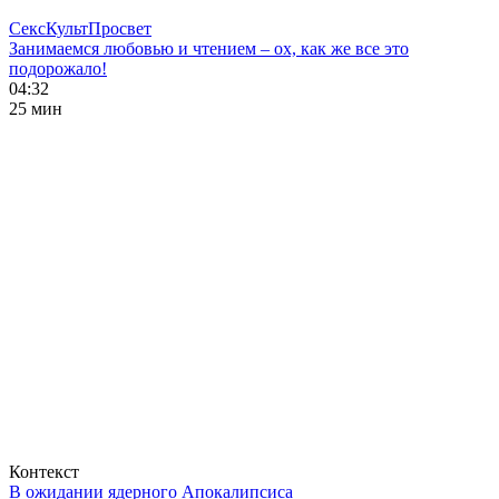
СексКультПросвет
Занимаемся любовью и чтением – ох, как же все это
подорожало!
04:32
25 мин
Контекст
В ожидании ядерного Апокалипсиса