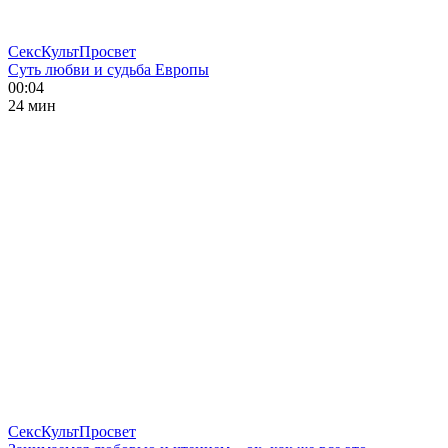
СексКультПросвет
Суть любви и судьба Европы
00:04
24 мин
СексКультПросвет