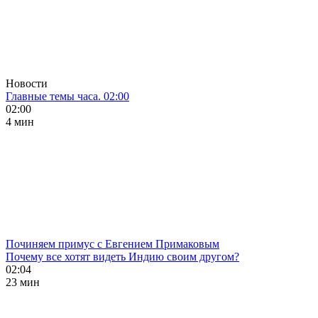
Новости
Главные темы часа. 02:00
02:00
4 мин
Починяем примус с Евгением Примаковым
Почему все хотят видеть Индию своим другом?
02:04
23 мин