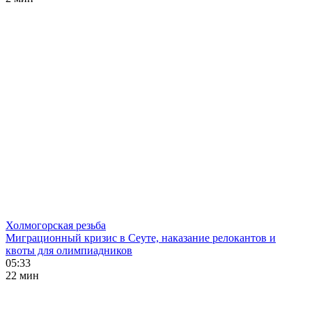
Холмогорская резьба
Миграционный кризис в Сеуте, наказание релокантов и
квоты для олимпиадников
05:33
22 мин