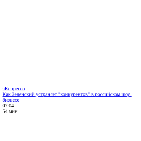
эКспрессо
Как Зеленский устраняет "конкурентов" в российском шоу-
бизнесе
07:04
54 мин