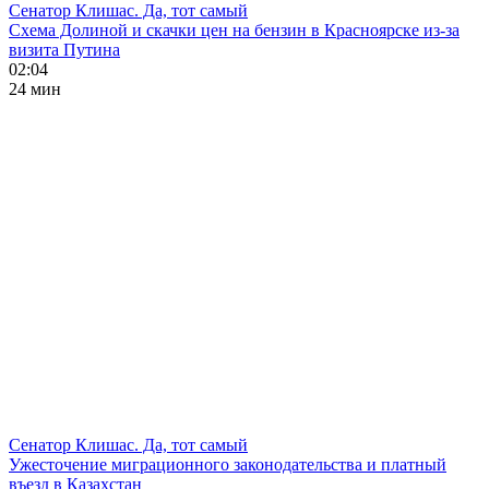
Сенатор Клишас. Да, тот самый
Схема Долиной и скачки цен на бензин в Красноярске из-за
визита Путина
02:04
24 мин
Сенатор Клишас. Да, тот самый
Ужесточение миграционного законодательства и платный
въезд в Казахстан