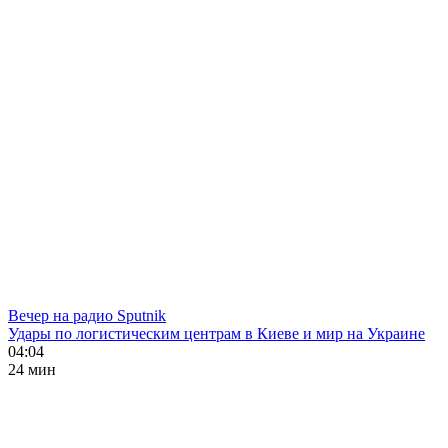
Вечер на радио Sputnik
Удары по логистическим центрам в Киеве и мир на Украине
04:04
24 мин