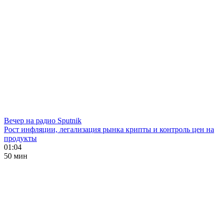
Вечер на радио Sputnik
Рост инфляции, легализация рынка крипты и контроль цен на
продукты
01:04
50 мин