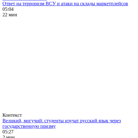
Ответ на терроризм ВСУ и атаки на склады маркетплейсов
05:04
22 мин
Контекст
Великий, могучий: студенты изучат русский язык через
государственную призму
05:27
2 мин