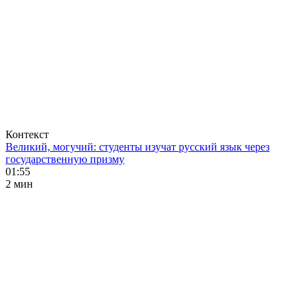
Контекст
Великий, могучий: студенты изучат русский язык через
государственную призму
01:55
2 мин