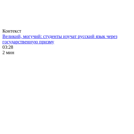
Контекст
Великий, могучий: студенты изучат русский язык через
государственную призму
03:28
2 мин