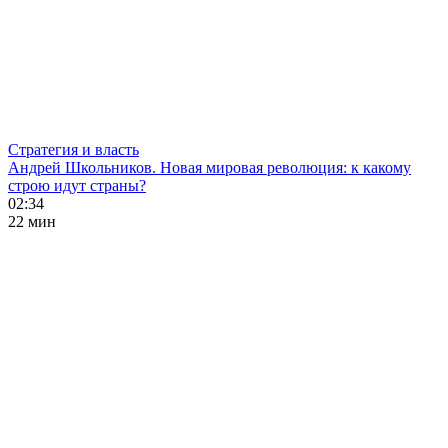
Стратегия и власть
Андрей Школьников. Новая мировая революция: к какому
строю идут страны?
02:34
22 мин