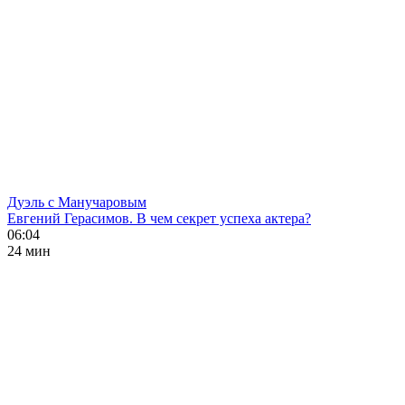
Дуэль с Манучаровым
Евгений Герасимов. В чем секрет успеха актера?
06:04
24 мин