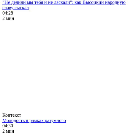
"Не делили мы тебя и не ласкали": как Высоцкий народную
славу сыскал
04:28
2 мин
Контекст
Молодость в рамках разумного
04:30
2 мин