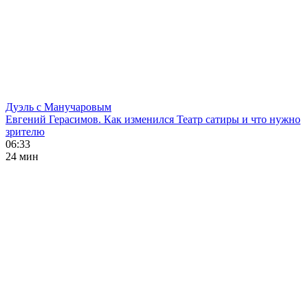
Дуэль с Манучаровым
Евгений Герасимов. Как изменился Театр сатиры и что нужно
зрителю
06:33
24 мин