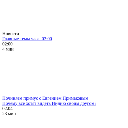
Новости
Главные темы часа. 02:00
02:00
4 мин
Починяем примус с Евгением Примаковым
Почему все хотят видеть Индию своим другом?
02:04
23 мин