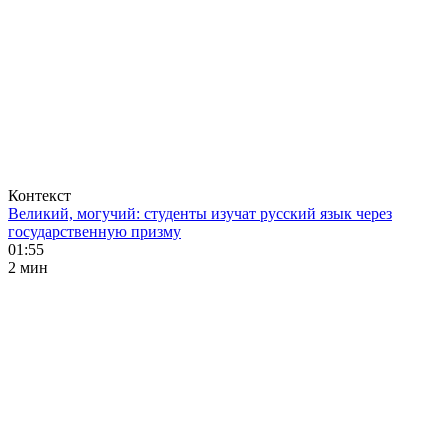
Контекст
Великий, могучий: студенты изучат русский язык через
государственную призму
01:55
2 мин