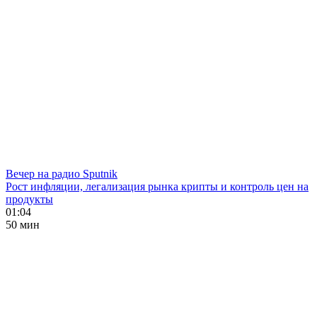
Вечер на радио Sputnik
Рост инфляции, легализация рынка крипты и контроль цен на
продукты
01:04
50 мин