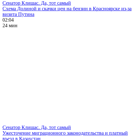
Сенатор Клишас. Да, тот самый
Схема Долиной и скачки цен на бензин в Красноярске из-за
визита Путина
02:04
24 мин
Сенатор Клишас. Да, тот самый
Ужесточение миграционного законодательства и платный
въезд в Казахстан