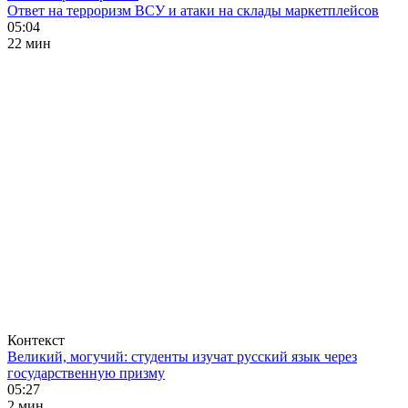
Ответ на терроризм ВСУ и атаки на склады маркетплейсов
05:04
22 мин
Контекст
Великий, могучий: студенты изучат русский язык через
государственную призму
05:27
2 мин