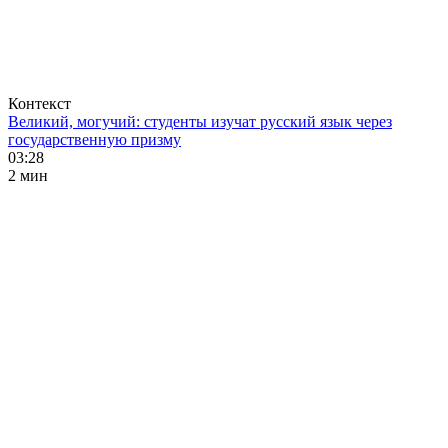
Контекст
Великий, могучий: студенты изучат русский язык через
государственную призму
03:28
2 мин