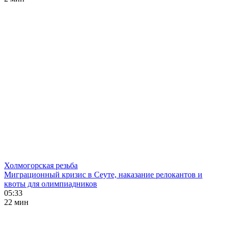
Холмогорская резьба
Миграционный кризис в Сеуте, наказание релокантов и
квоты для олимпиадников
05:33
22 мин