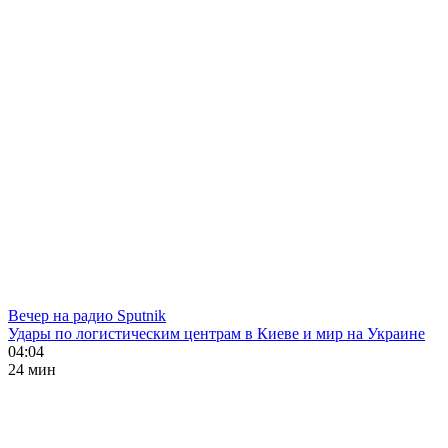
Вечер на радио Sputnik
Удары по логистическим центрам в Киеве и мир на Украине
04:04
24 мин