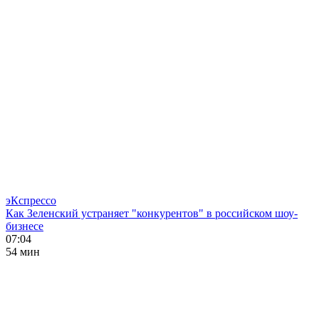
эКспрессо
Как Зеленский устраняет "конкурентов" в российском шоу-
бизнесе
07:04
54 мин