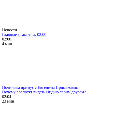
Новости
Главные темы часа. 02:00
02:00
4 мин
Починяем примус с Евгением Примаковым
Почему все хотят видеть Индию своим другом?
02:04
23 мин