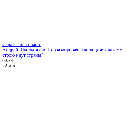
Стратегия и власть
Андрей Школьников. Новая мировая революция: к какому
строю идут страны?
02:34
22 мин