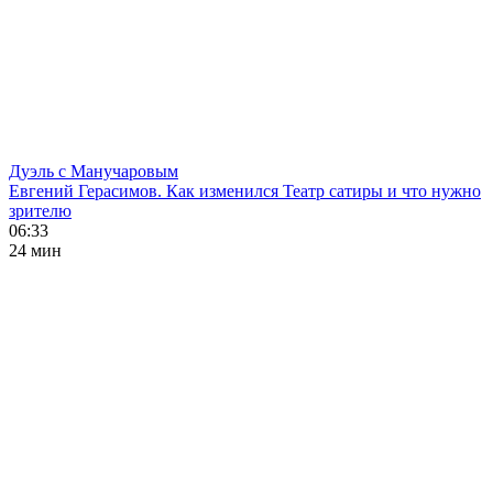
Дуэль с Манучаровым
Евгений Герасимов. Как изменился Театр сатиры и что нужно
зрителю
06:33
24 мин