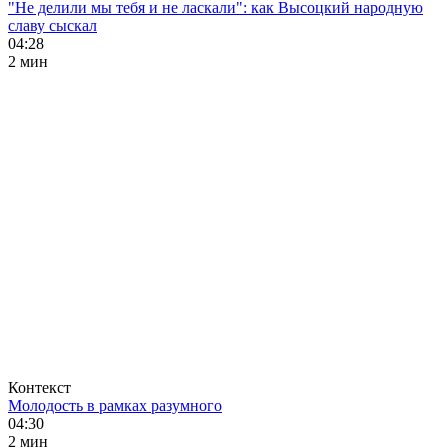
"Не делили мы тебя и не ласкали": как Высоцкий народную
славу сыскал
04:28
2 мин
Контекст
Молодость в рамках разумного
04:30
2 мин