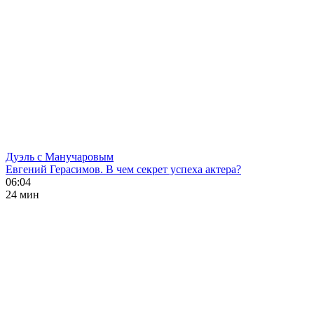
Дуэль с Манучаровым
Евгений Герасимов. В чем секрет успеха актера?
06:04
24 мин