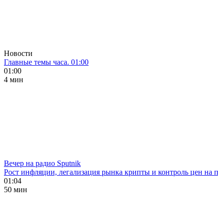
Новости
Главные темы часа. 01:00
01:00
4 мин
Вечер на радио Sputnik
Рост инфляции, легализация рынка крипты и контроль цен на 
01:04
50 мин