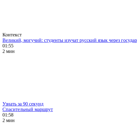
Контекст
Великий, могучий: студенты изучат русский язык через госуд
01:55
2 мин
Узнать за 90 секунд
Спасительный маршрут
01:58
2 мин