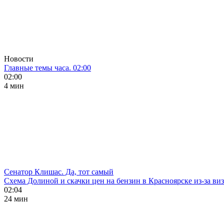
Новости
Главные темы часа. 02:00
02:00
4 мин
Сенатор Клишас. Да, тот самый
Схема Долиной и скачки цен на бензин в Красноярске из-за ви
02:04
24 мин