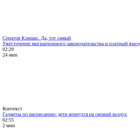
Сенатор Клишас. Да, тот самый
Ужесточение миграционного законодательства и платный въезд
02:29
24 мин
Контекст
Гаджеты по расписанию: дети вернутся на свежий воздух
02:55
2 мин