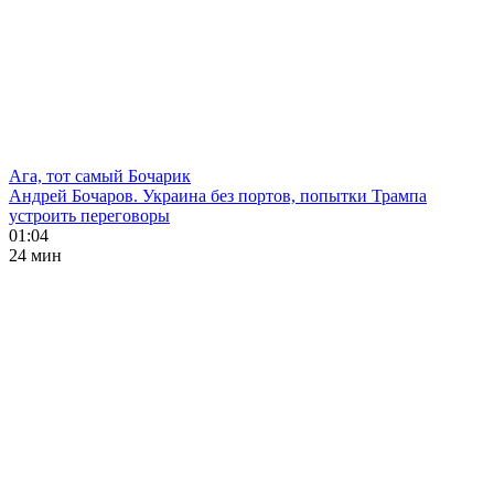
Ага, тот самый Бочарик
Андрей Бочаров. Украина без портов, попытки Трампа
устроить переговоры
01:04
24 мин