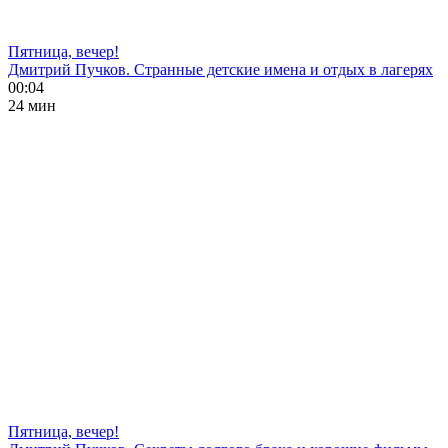
Пятница, вечер!
Дмитрий Пучков. Странные детские имена и отдых в лагерях
00:04
24 мин
Пятница, вечер!