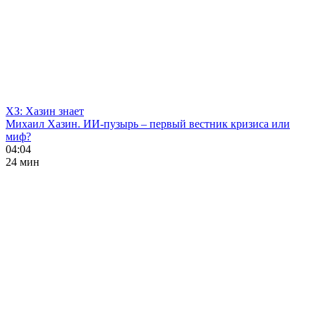
ХЗ: Хазин знает
Михаил Хазин. ИИ-пузырь – первый вестник кризиса или
миф?
04:04
24 мин