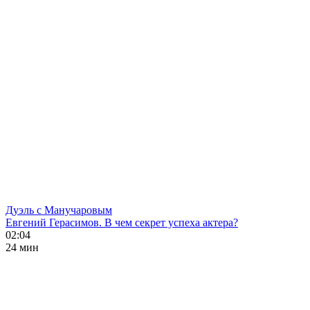
Дуэль с Манучаровым
Евгений Герасимов. В чем секрет успеха актера?
02:04
24 мин