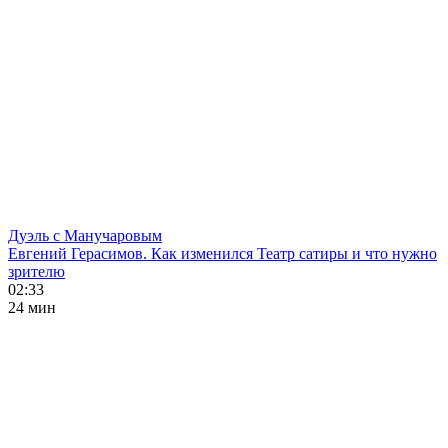
Дуэль с Манучаровым
Евгений Герасимов. Как изменился Театр сатиры и что нужно
зрителю
02:33
24 мин