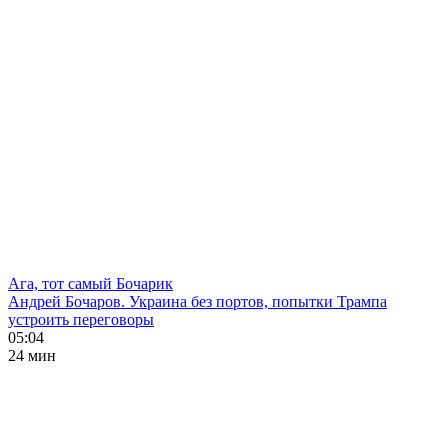
Ага, тот самый Бочарик
Андрей Бочаров. Украина без портов, попытки Трампа
устроить переговоры
05:04
24 мин