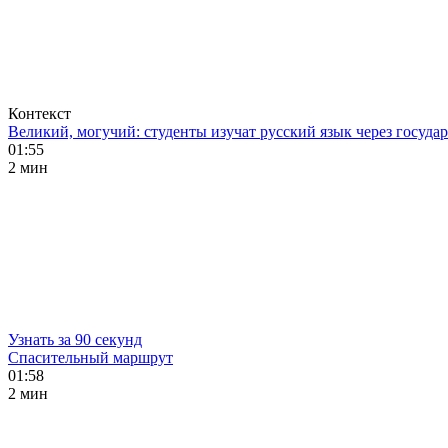
Контекст
Великий, могучий: студенты изучат русский язык через госуд
01:55
2 мин
Узнать за 90 секунд
Спасительный маршрут
01:58
2 мин