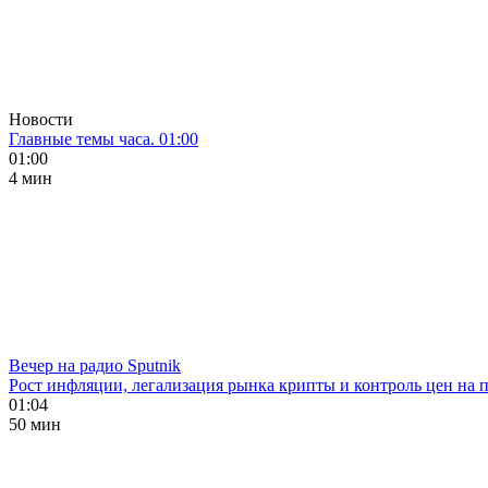
Новости
Главные темы часа. 01:00
01:00
4 мин
Вечер на радио Sputnik
Рост инфляции, легализация рынка крипты и контроль цен на 
01:04
50 мин