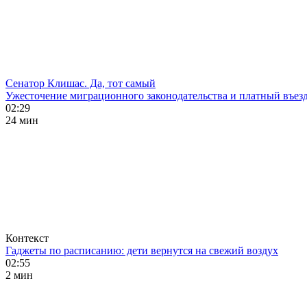
Сенатор Клишас. Да, тот самый
Ужесточение миграционного законодательства и платный въезд
02:29
24 мин
Контекст
Гаджеты по расписанию: дети вернутся на свежий воздух
02:55
2 мин