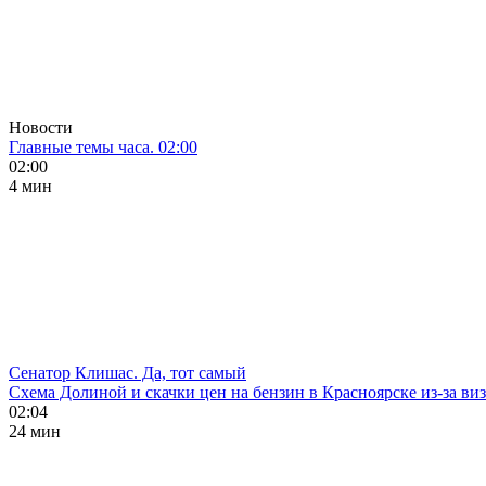
Новости
Главные темы часа. 02:00
02:00
4 мин
Сенатор Клишас. Да, тот самый
Схема Долиной и скачки цен на бензин в Красноярске из-за ви
02:04
24 мин