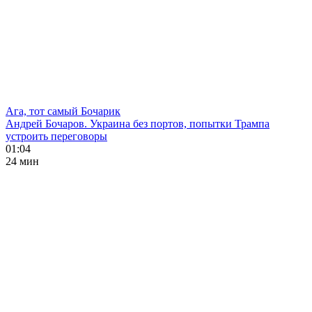
Ага, тот самый Бочарик
Андрей Бочаров. Украина без портов, попытки Трампа
устроить переговоры
01:04
24 мин