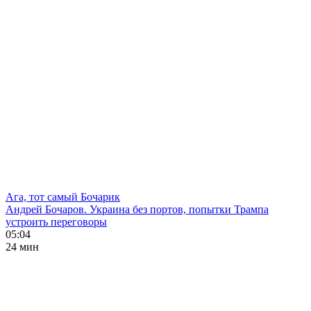
Ага, тот самый Бочарик
Андрей Бочаров. Украина без портов, попытки Трампа
устроить переговоры
05:04
24 мин