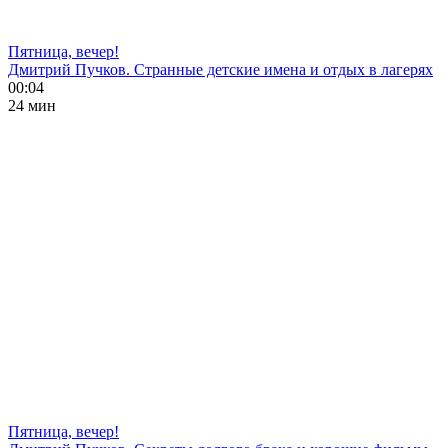
Пятница, вечер!
Дмитрий Пучков. Странные детские имена и отдых в лагерях
00:04
24 мин
Пятница, вечер!