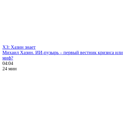
ХЗ: Хазин знает
Михаил Хазин. ИИ-пузырь – первый вестник кризиса или
миф?
04:04
24 мин