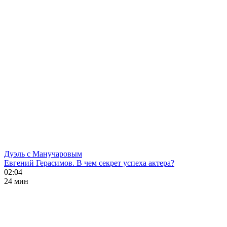
Дуэль с Манучаровым
Евгений Герасимов. В чем секрет успеха актера?
02:04
24 мин