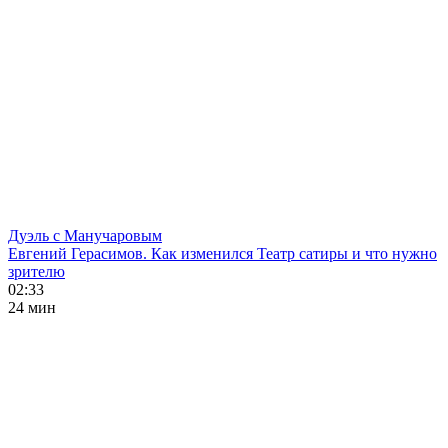
Дуэль с Манучаровым
Евгений Герасимов. Как изменился Театр сатиры и что нужно
зрителю
02:33
24 мин