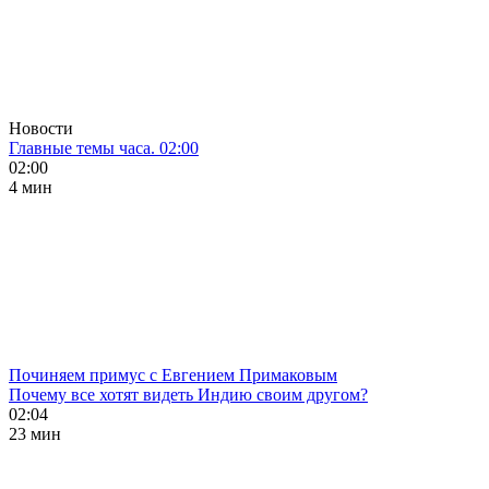
Новости
Главные темы часа. 02:00
02:00
4 мин
Починяем примус с Евгением Примаковым
Почему все хотят видеть Индию своим другом?
02:04
23 мин