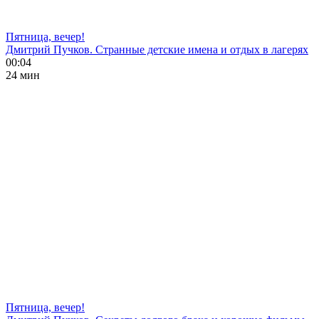
Пятница, вечер!
Дмитрий Пучков. Странные детские имена и отдых в лагерях
00:04
24 мин
Пятница, вечер!