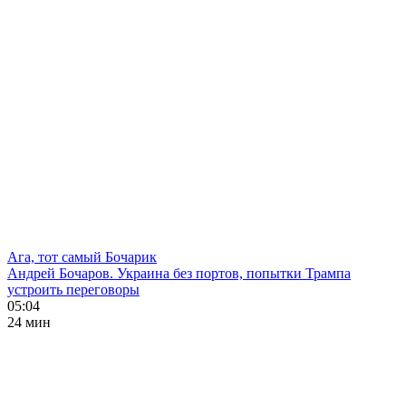
Ага, тот самый Бочарик
Андрей Бочаров. Украина без портов, попытки Трампа
устроить переговоры
05:04
24 мин