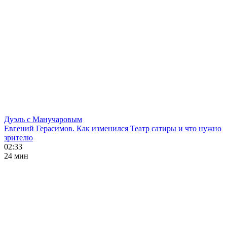
Дуэль с Манучаровым
Евгений Герасимов. Как изменился Театр сатиры и что нужно
зрителю
02:33
24 мин