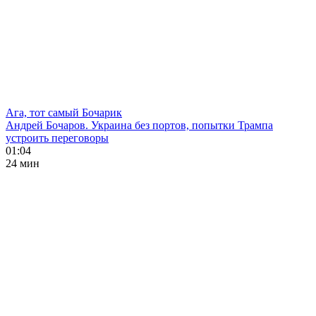
Ага, тот самый Бочарик
Андрей Бочаров. Украина без портов, попытки Трампа
устроить переговоры
01:04
24 мин