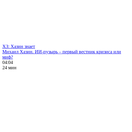
ХЗ: Хазин знает
Михаил Хазин. ИИ-пузырь – первый вестник кризиса или
миф?
04:04
24 мин