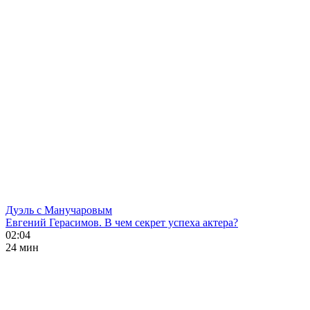
Дуэль с Манучаровым
Евгений Герасимов. В чем секрет успеха актера?
02:04
24 мин