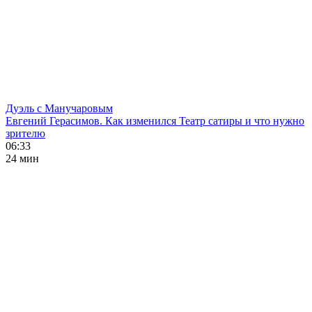
Дуэль с Манучаровым
Евгений Герасимов. Как изменился Театр сатиры и что нужно
зрителю
06:33
24 мин