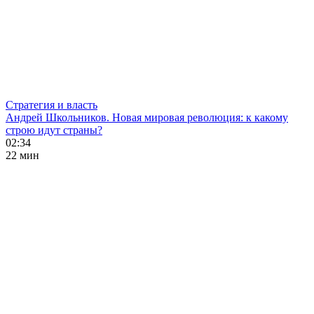
Стратегия и власть
Андрей Школьников. Новая мировая революция: к какому
строю идут страны?
02:34
22 мин