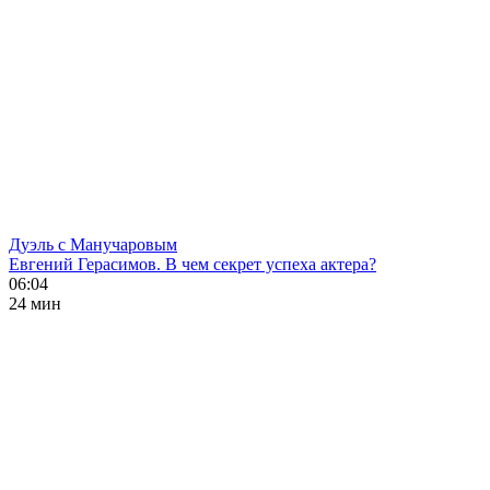
Дуэль с Манучаровым
Евгений Герасимов. В чем секрет успеха актера?
06:04
24 мин