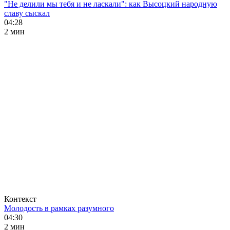
"Не делили мы тебя и не ласкали": как Высоцкий народную
славу сыскал
04:28
2 мин
Контекст
Молодость в рамках разумного
04:30
2 мин