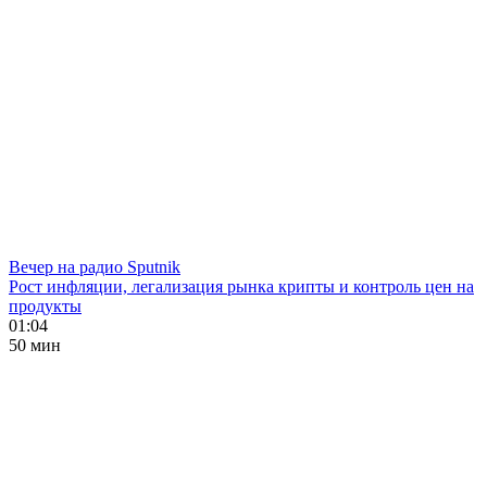
Вечер на радио Sputnik
Рост инфляции, легализация рынка крипты и контроль цен на
продукты
01:04
50 мин