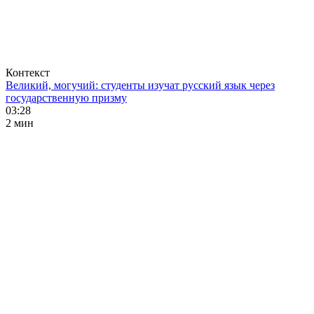
Контекст
Великий, могучий: студенты изучат русский язык через
государственную призму
03:28
2 мин