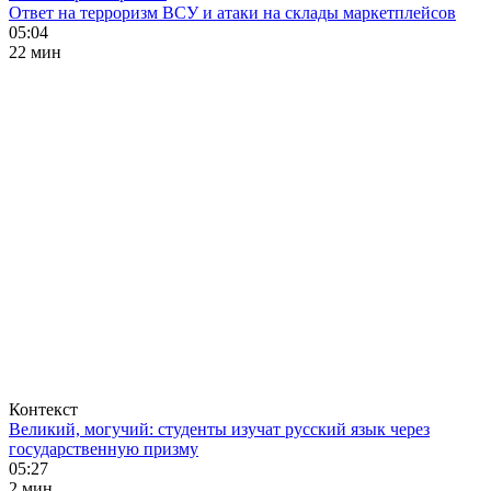
Ответ на терроризм ВСУ и атаки на склады маркетплейсов
05:04
22 мин
Контекст
Великий, могучий: студенты изучат русский язык через
государственную призму
05:27
2 мин