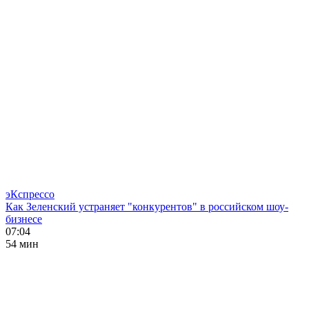
эКспрессо
Как Зеленский устраняет "конкурентов" в российском шоу-
бизнесе
07:04
54 мин