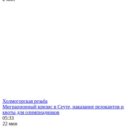
Холмогорская резьба
Миграционный кризис в Сеуте, наказание релокантов и
квоты для олимпиадников
05:33
22 мин