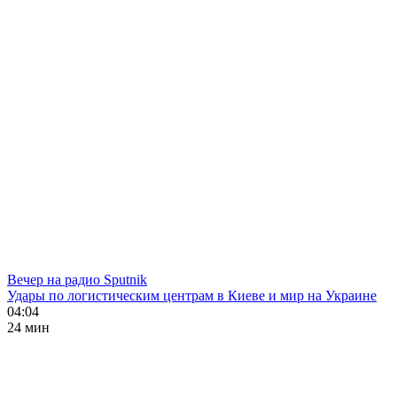
Вечер на радио Sputnik
Удары по логистическим центрам в Киеве и мир на Украине
04:04
24 мин