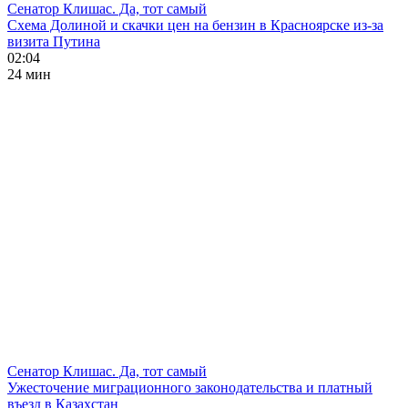
Сенатор Клишас. Да, тот самый
Схема Долиной и скачки цен на бензин в Красноярске из-за
визита Путина
02:04
24 мин
Сенатор Клишас. Да, тот самый
Ужесточение миграционного законодательства и платный
въезд в Казахстан