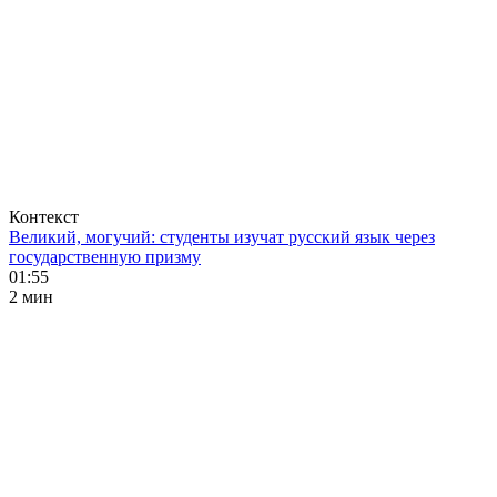
Контекст
Великий, могучий: студенты изучат русский язык через
государственную призму
01:55
2 мин