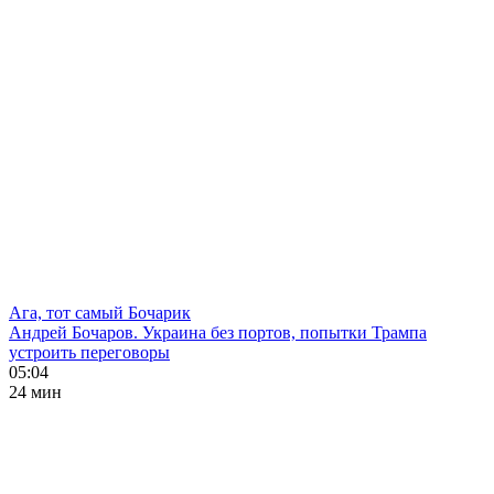
Ага, тот самый Бочарик
Андрей Бочаров. Украина без портов, попытки Трампа
устроить переговоры
05:04
24 мин