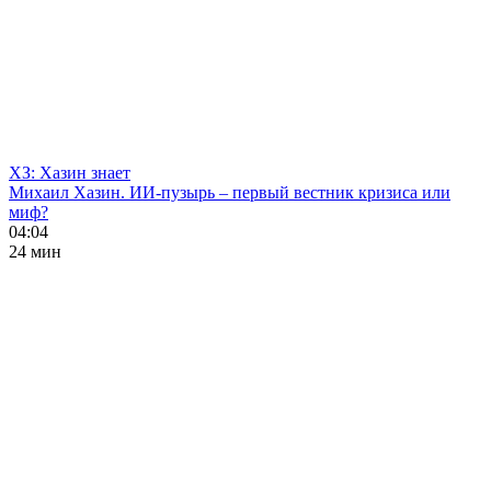
ХЗ: Хазин знает
Михаил Хазин. ИИ-пузырь – первый вестник кризиса или
миф?
04:04
24 мин