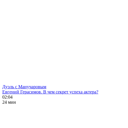
Дуэль с Манучаровым
Евгений Герасимов. В чем секрет успеха актера?
02:04
24 мин