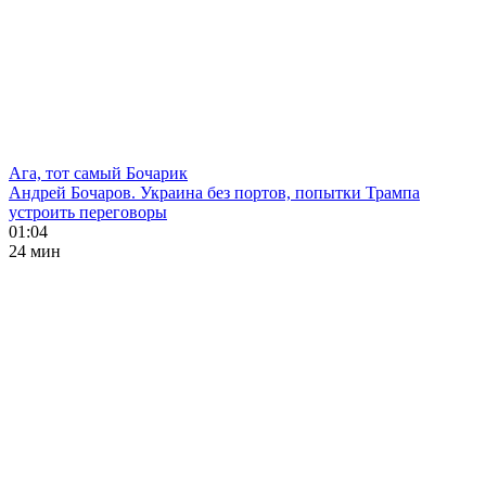
Ага, тот самый Бочарик
Андрей Бочаров. Украина без портов, попытки Трампа
устроить переговоры
01:04
24 мин