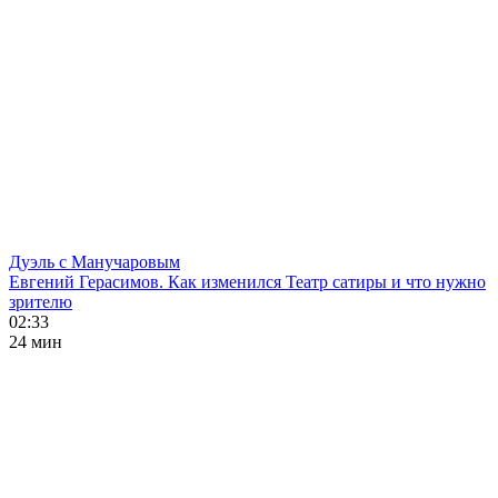
Дуэль с Манучаровым
Евгений Герасимов. Как изменился Театр сатиры и что нужно
зрителю
02:33
24 мин