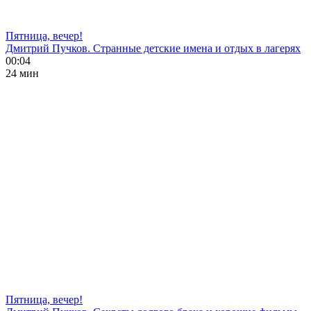
Пятница, вечер!
Дмитрий Пучков. Странные детские имена и отдых в лагерях
00:04
24 мин
Пятница, вечер!