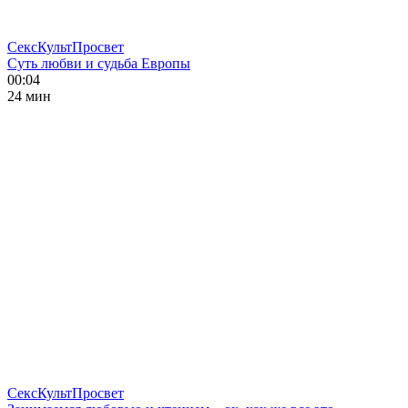
СексКультПросвет
Суть любви и судьба Европы
00:04
24 мин
СексКультПросвет