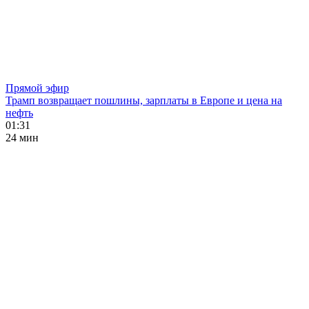
Прямой эфир
Трамп возвращает пошлины, зарплаты в Европе и цена на
нефть
01:31
24 мин