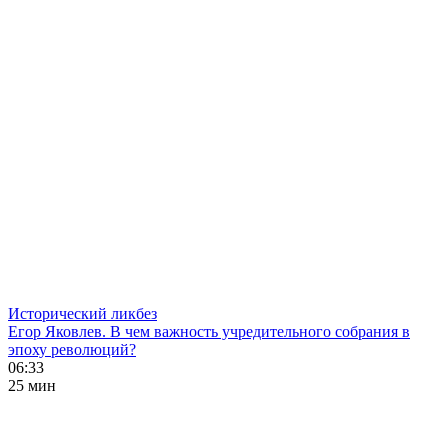
Исторический ликбез
Егор Яковлев. В чем важность учредительного собрания в
эпоху революций?
06:33
25 мин