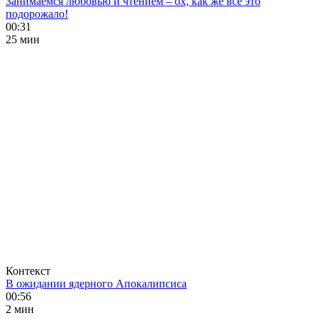
Занимаемся любовью и чтением – ох, как же все это
подорожало!
00:31
25 мин
Контекст
В ожидании ядерного Апокалипсиса
00:56
2 мин