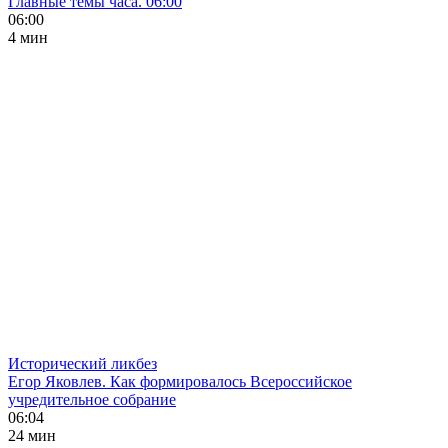
Главные темы часа. 06:00
06:00
4 мин
Исторический ликбез
Егор Яковлев. Как формировалось Всероссийское
учредительное собрание
06:04
24 мин