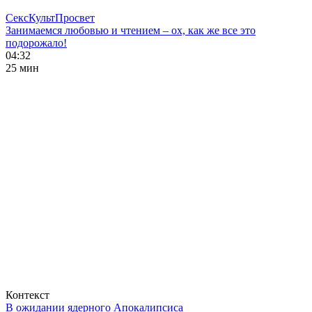
СексКультПросвет
Занимаемся любовью и чтением – ох, как же все это
подорожало!
04:32
25 мин
Контекст
В ожидании ядерного Апокалипсиса