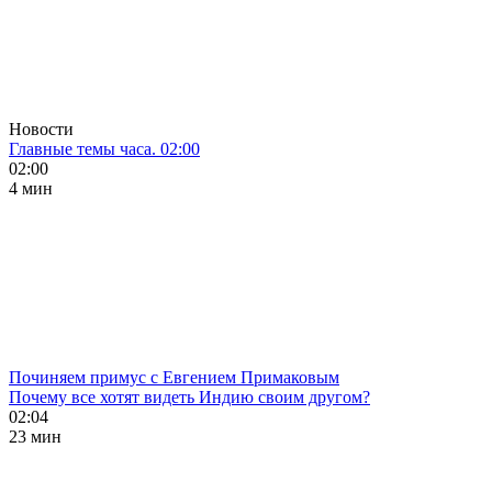
Новости
Главные темы часа. 02:00
02:00
4 мин
Починяем примус с Евгением Примаковым
Почему все хотят видеть Индию своим другом?
02:04
23 мин