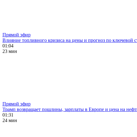
Прямой эфир
Влияние топливного кризиса на цены и прогноз по ключевой с
01:04
23 мин
Прямой эфир
Трамп возвращает пошлины, зарплаты в Европе и цена на нефт
01:31
24 мин