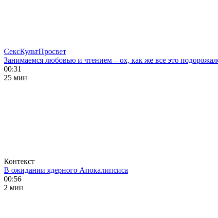
СексКультПросвет
Занимаемся любовью и чтением – ох, как же все это подорожал
00:31
25 мин
Контекст
В ожидании ядерного Апокалипсиса
00:56
2 мин