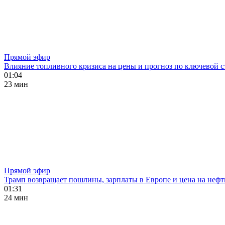
Прямой эфир
Влияние топливного кризиса на цены и прогноз по ключевой с
01:04
23 мин
Прямой эфир
Трамп возвращает пошлины, зарплаты в Европе и цена на нефт
01:31
24 мин