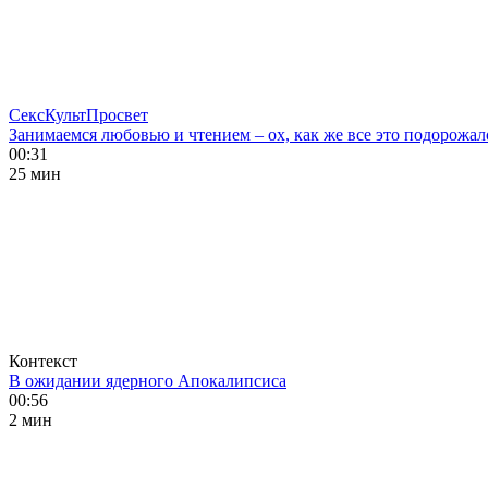
СексКультПросвет
Занимаемся любовью и чтением – ох, как же все это подорожал
00:31
25 мин
Контекст
В ожидании ядерного Апокалипсиса
00:56
2 мин