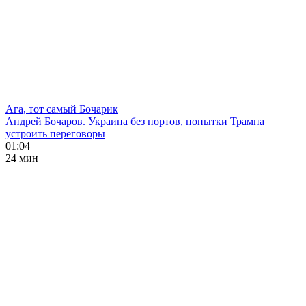
Ага, тот самый Бочарик
Андрей Бочаров. Украина без портов, попытки Трампа
устроить переговоры
01:04
24 мин