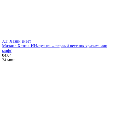
ХЗ: Хазин знает
Михаил Хазин. ИИ-пузырь – первый вестник кризиса или
миф?
04:04
24 мин