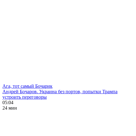
Ага, тот самый Бочарик
Андрей Бочаров. Украина без портов, попытки Трампа
устроить переговоры
05:04
24 мин