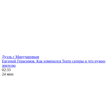
Дуэль с Манучаровым
Евгений Герасимов. Как изменился Театр сатиры и что нужно
зрителю
02:33
24 мин