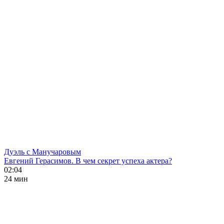
Дуэль с Манучаровым
Евгений Герасимов. В чем секрет успеха актера?
02:04
24 мин