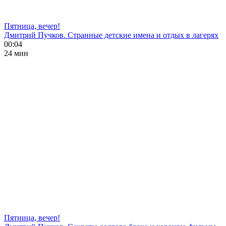
Пятница, вечер!
Дмитрий Пучков. Странные детские имена и отдых в лагерях
00:04
24 мин
Пятница, вечер!