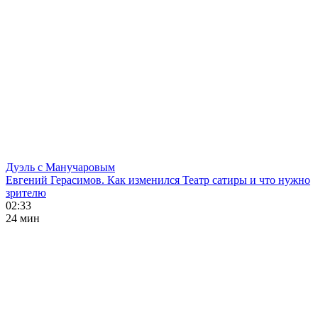
Дуэль с Манучаровым
Евгений Герасимов. Как изменился Театр сатиры и что нужно
зрителю
02:33
24 мин