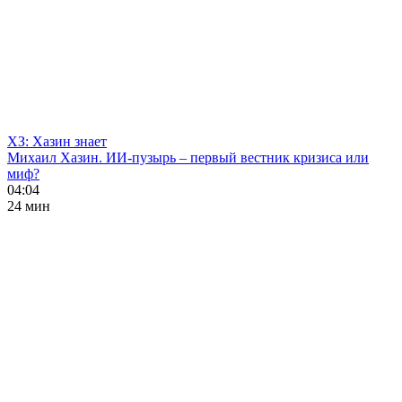
ХЗ: Хазин знает
Михаил Хазин. ИИ-пузырь – первый вестник кризиса или
миф?
04:04
24 мин