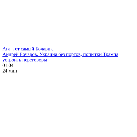
Ага, тот самый Бочарик
Андрей Бочаров. Украина без портов, попытки Трампа
устроить переговоры
01:04
24 мин