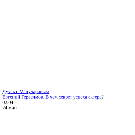
Дуэль с Манучаровым
Евгений Герасимов. В чем секрет успеха актера?
02:04
24 мин