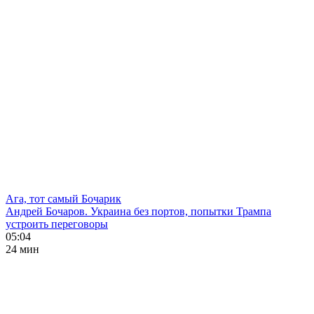
Ага, тот самый Бочарик
Андрей Бочаров. Украина без портов, попытки Трампа
устроить переговоры
05:04
24 мин