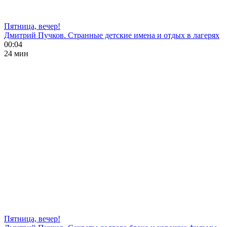
Пятница, вечер!
Дмитрий Пучков. Странные детские имена и отдых в лагерях
00:04
24 мин
Пятница, вечер!