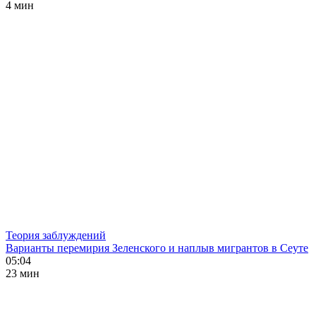
4 мин
Теория заблуждений
Варианты перемирия Зеленского и наплыв мигрантов в Сеуте
05:04
23 мин