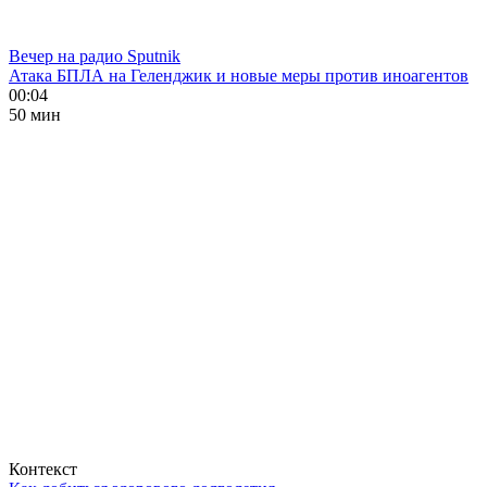
Вечер на радио Sputnik
Атака БПЛА на Геленджик и новые меры против иноагентов
00:04
50 мин
Контекст