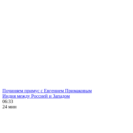
Починяем примус с Евгением Примаковым
Индия между Россией и Западом
06:33
24 мин