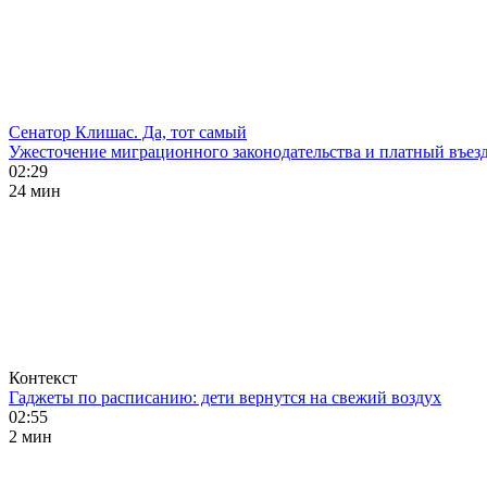
Сенатор Клишас. Да, тот самый
Ужесточение миграционного законодательства и платный въезд
02:29
24 мин
Контекст
Гаджеты по расписанию: дети вернутся на свежий воздух
02:55
2 мин