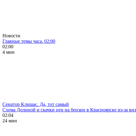
Новости
Главные темы часа. 02:00
02:00
4 мин
Сенатор Клишас. Да, тот самый
Схема Долиной и скачки цен на бензин в Красноярске из-за ви
02:04
24 мин