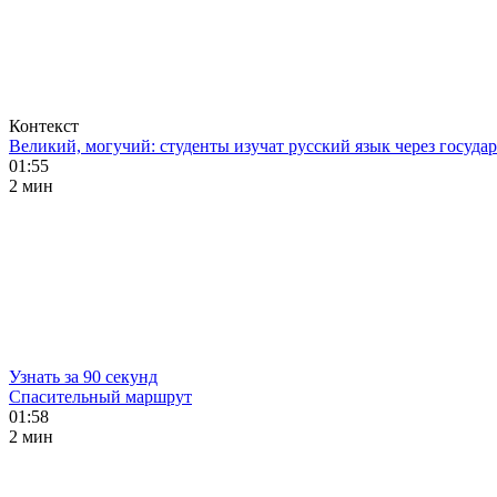
Контекст
Великий, могучий: студенты изучат русский язык через госуд
01:55
2 мин
Узнать за 90 секунд
Спасительный маршрут
01:58
2 мин