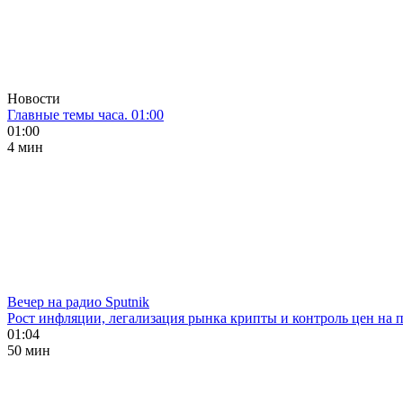
Новости
Главные темы часа. 01:00
01:00
4 мин
Вечер на радио Sputnik
Рост инфляции, легализация рынка крипты и контроль цен на 
01:04
50 мин