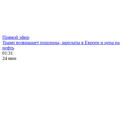
Прямой эфир
Трамп возвращает пошлины, зарплаты в Европе и цена на
нефть
01:31
24 мин