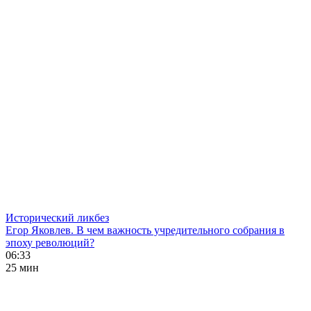
Исторический ликбез
Егор Яковлев. В чем важность учредительного собрания в
эпоху революций?
06:33
25 мин