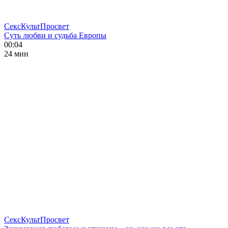
СексКультПросвет
Суть любви и судьба Европы
00:04
24 мин
СексКультПросвет