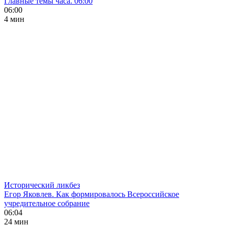
Главные темы часа. 06:00
06:00
4 мин
Исторический ликбез
Егор Яковлев. Как формировалось Всероссийское
учредительное собрание
06:04
24 мин