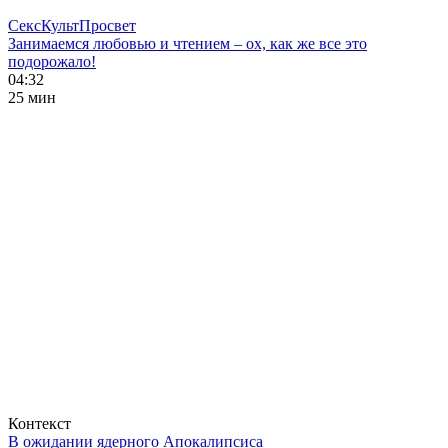
СексКультПросвет
Занимаемся любовью и чтением – ох, как же все это
подорожало!
04:32
25 мин
Контекст
В ожидании ядерного Апокалипсиса