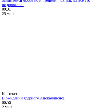
Занимаемся любовью и чтением – ох, как же все это
подорожало!
00:31
25 мин
Контекст
В ожидании ядерного Апокалипсиса
00:56
2 мин