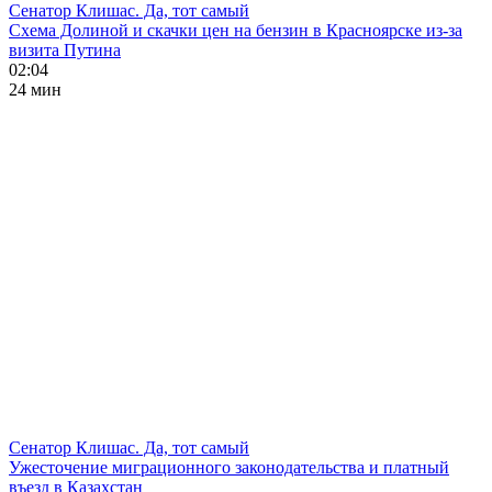
Сенатор Клишас. Да, тот самый
Схема Долиной и скачки цен на бензин в Красноярске из-за
визита Путина
02:04
24 мин
Сенатор Клишас. Да, тот самый
Ужесточение миграционного законодательства и платный
въезд в Казахстан