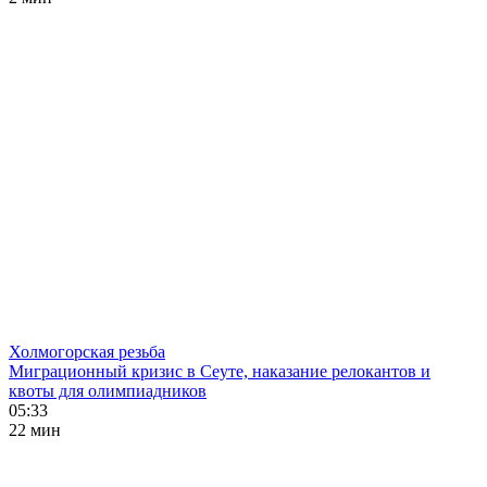
Холмогорская резьба
Миграционный кризис в Сеуте, наказание релокантов и
квоты для олимпиадников
05:33
22 мин