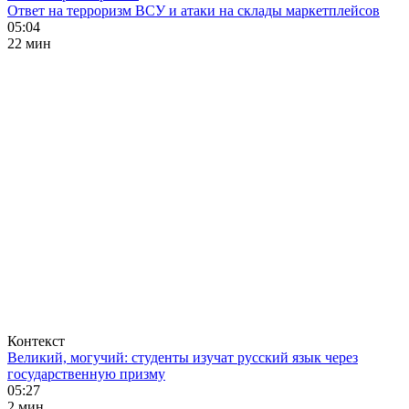
Ответ на терроризм ВСУ и атаки на склады маркетплейсов
05:04
22 мин
Контекст
Великий, могучий: студенты изучат русский язык через
государственную призму
05:27
2 мин