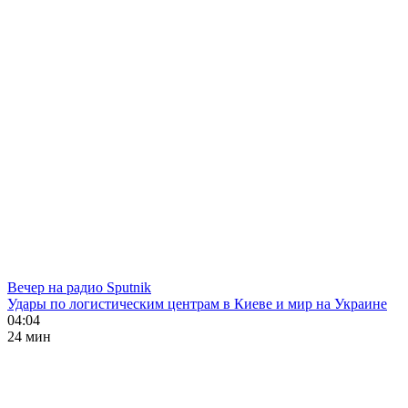
Вечер на радио Sputnik
Удары по логистическим центрам в Киеве и мир на Украине
04:04
24 мин