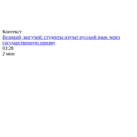
Контекст
Великий, могучий: студенты изучат русский язык через
государственную призму
03:28
2 мин