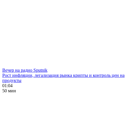
Вечер на радио Sputnik
Рост инфляции, легализация рынка крипты и контроль цен на
продукты
01:04
50 мин