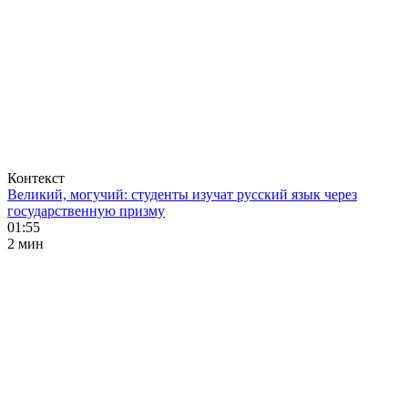
Контекст
Великий, могучий: студенты изучат русский язык через
государственную призму
01:55
2 мин