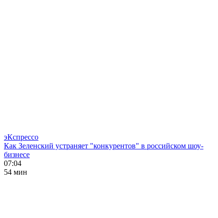
эКспрессо
Как Зеленский устраняет "конкурентов" в российском шоу-
бизнесе
07:04
54 мин