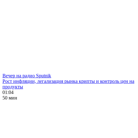
Вечер на радио Sputnik
Рост инфляции, легализация рынка крипты и контроль цен на
продукты
01:04
50 мин