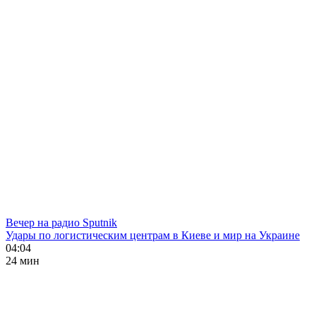
Вечер на радио Sputnik
Удары по логистическим центрам в Киеве и мир на Украине
04:04
24 мин