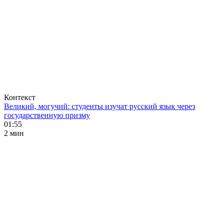
Контекст
Великий, могучий: студенты изучат русский язык через
государственную призму
01:55
2 мин