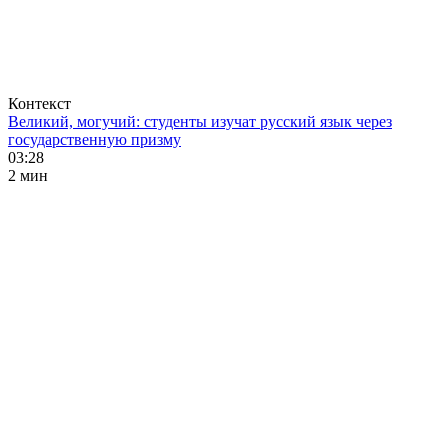
Контекст
Великий, могучий: студенты изучат русский язык через
государственную призму
03:28
2 мин