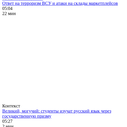
Ответ на терроризм ВСУ и атаки на склады маркетплейсов
05:04
22 мин
Контекст
Великий, могучий: студенты изучат русский язык через
государственную призму
05:27
2 мин