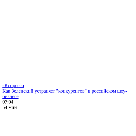
эКспрессо
Как Зеленский устраняет "конкурентов" в российском шоу-
бизнесе
07:04
54 мин