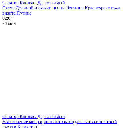
Сенатор Клишас. Да, тот самый
Схема Долиной и скачки цен на бензин в Красноярске из-за
визита Путина
02:04
24 мин
Сенатор Клишас. Да, тот самый
Ужесточение миграционного законодательства и платный
въезд в Казахстан