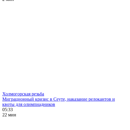
Холмогорская резьба
Миграционный кризис в Сеуте, наказание релокантов и
квоты для олимпиадников
05:33
22 мин