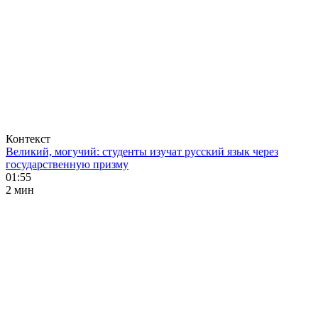
Контекст
Великий, могучий: студенты изучат русский язык через
государственную призму
01:55
2 мин