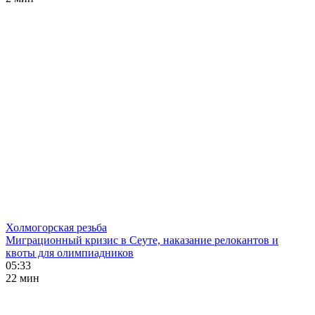
Холмогорская резьба
Миграционный кризис в Сеуте, наказание релокантов и
квоты для олимпиадников
05:33
22 мин