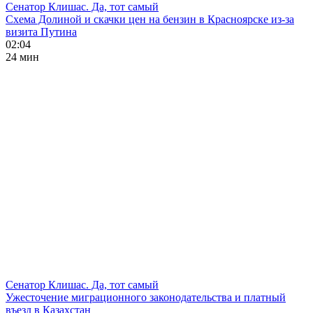
Сенатор Клишас. Да, тот самый
Схема Долиной и скачки цен на бензин в Красноярске из-за
визита Путина
02:04
24 мин
Сенатор Клишас. Да, тот самый
Ужесточение миграционного законодательства и платный
въезд в Казахстан