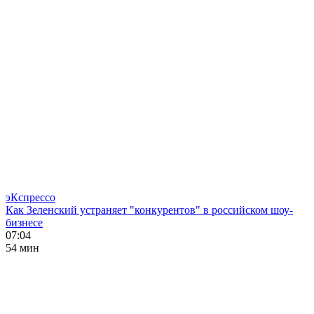
эКспрессо
Как Зеленский устраняет "конкурентов" в российском шоу-
бизнесе
07:04
54 мин