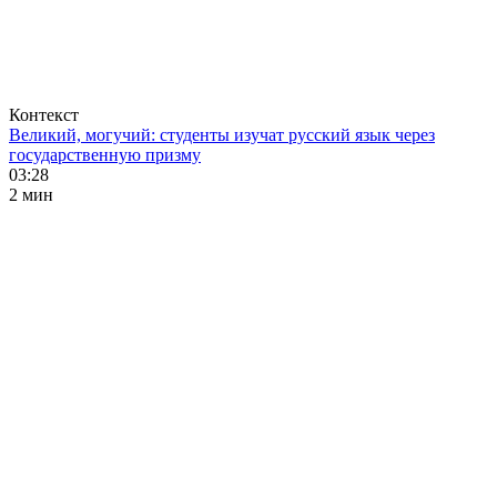
Контекст
Великий, могучий: студенты изучат русский язык через
государственную призму
03:28
2 мин