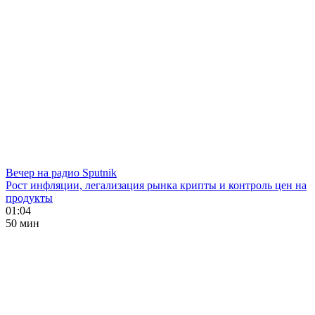
Вечер на радио Sputnik
Рост инфляции, легализация рынка крипты и контроль цен на
продукты
01:04
50 мин