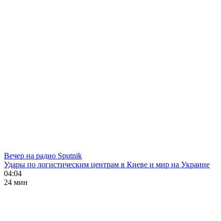
Вечер на радио Sputnik
Удары по логистическим центрам в Киеве и мир на Украине
04:04
24 мин