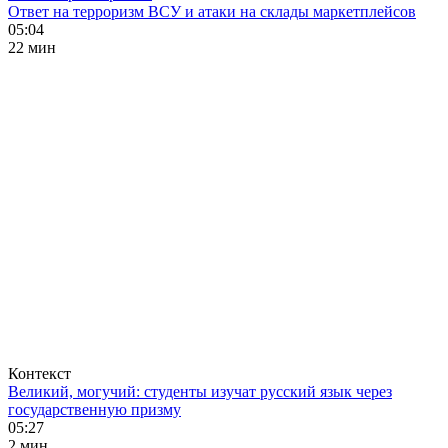
Ответ на терроризм ВСУ и атаки на склады маркетплейсов
05:04
22 мин
Контекст
Великий, могучий: студенты изучат русский язык через
государственную призму
05:27
2 мин