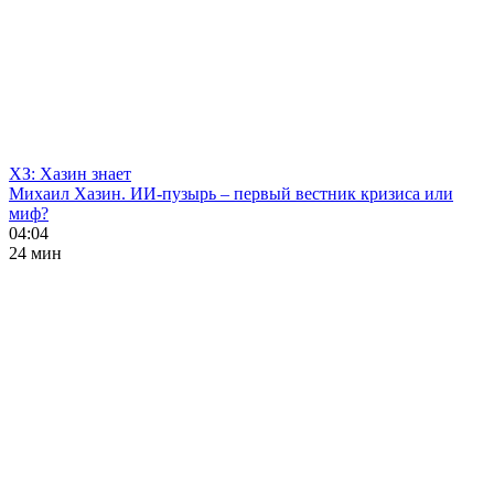
ХЗ: Хазин знает
Михаил Хазин. ИИ-пузырь – первый вестник кризиса или
миф?
04:04
24 мин