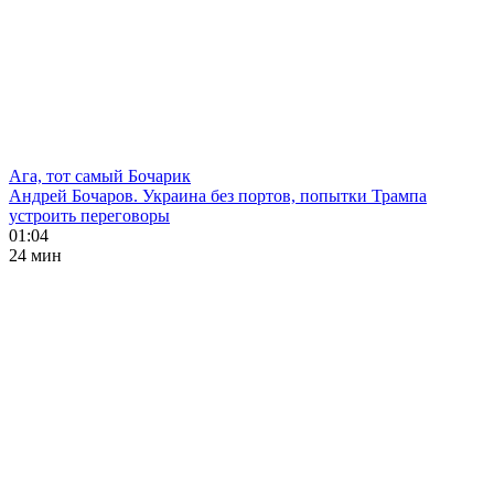
Ага, тот самый Бочарик
Андрей Бочаров. Украина без портов, попытки Трампа
устроить переговоры
01:04
24 мин