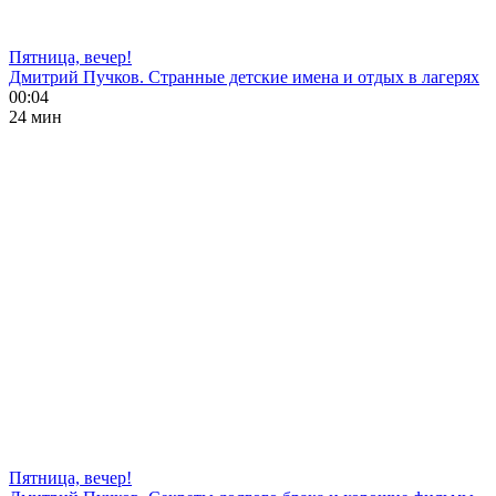
Пятница, вечер!
Дмитрий Пучков. Странные детские имена и отдых в лагерях
00:04
24 мин
Пятница, вечер!