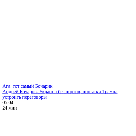
Ага, тот самый Бочарик
Андрей Бочаров. Украина без портов, попытки Трампа
устроить переговоры
05:04
24 мин