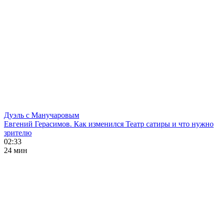
Дуэль с Манучаровым
Евгений Герасимов. Как изменился Театр сатиры и что нужно
зрителю
02:33
24 мин