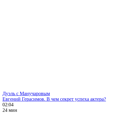
Дуэль с Манучаровым
Евгений Герасимов. В чем секрет успеха актера?
02:04
24 мин