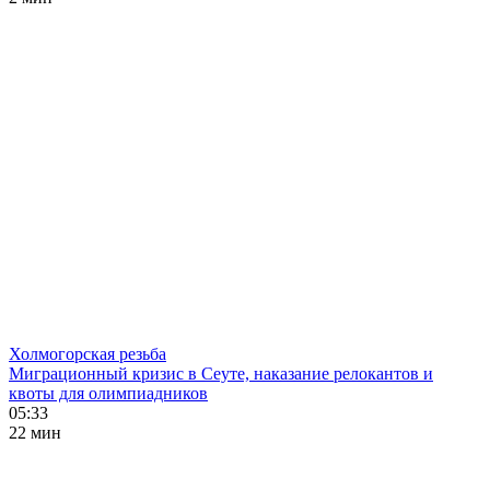
Холмогорская резьба
Миграционный кризис в Сеуте, наказание релокантов и
квоты для олимпиадников
05:33
22 мин