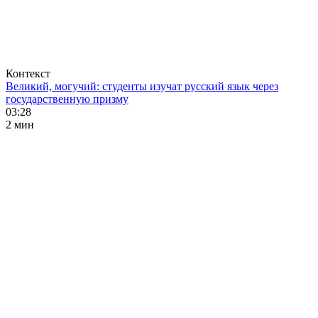
Контекст
Великий, могучий: студенты изучат русский язык через
государственную призму
03:28
2 мин