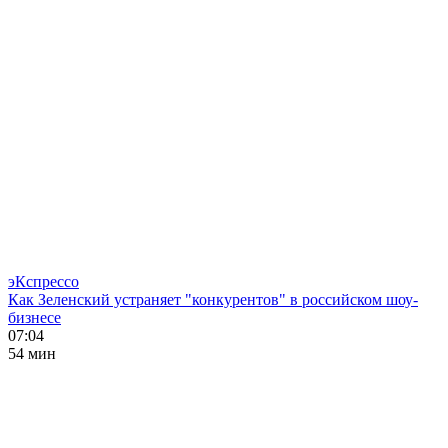
эКспрессо
Как Зеленский устраняет "конкурентов" в российском шоу-
бизнесе
07:04
54 мин