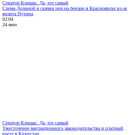
Сенатор Клишас. Да, тот самый
Схема Долиной и скачки цен на бензин в Красноярске из-за
визита Путина
02:04
24 мин
Сенатор Клишас. Да, тот самый
Ужесточение миграционного законодательства и платный
въезд в Казахстан