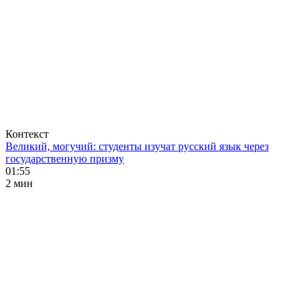
Контекст
Великий, могучий: студенты изучат русский язык через
государственную призму
01:55
2 мин