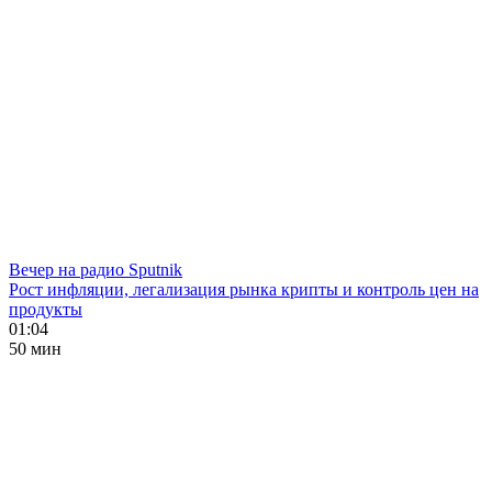
Вечер на радио Sputnik
Рост инфляции, легализация рынка крипты и контроль цен на
продукты
01:04
50 мин