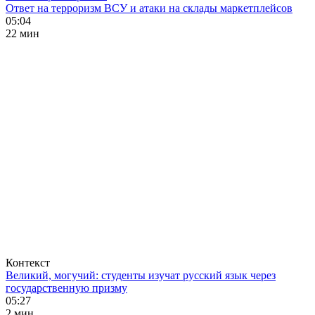
Ответ на терроризм ВСУ и атаки на склады маркетплейсов
05:04
22 мин
Контекст
Великий, могучий: студенты изучат русский язык через
государственную призму
05:27
2 мин