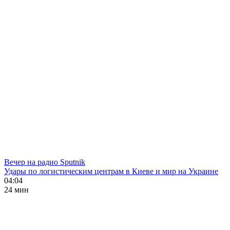
Вечер на радио Sputnik
Удары по логистическим центрам в Киеве и мир на Украине
04:04
24 мин