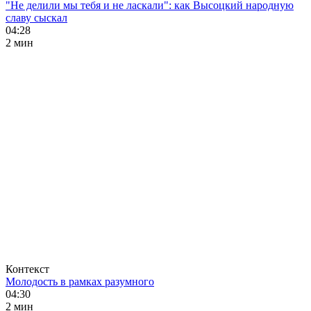
"Не делили мы тебя и не ласкали": как Высоцкий народную
славу сыскал
04:28
2 мин
Контекст
Молодость в рамках разумного
04:30
2 мин