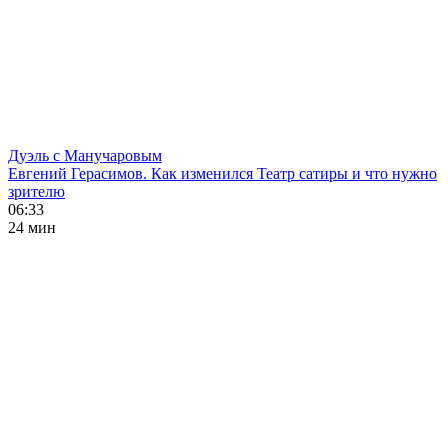
Дуэль с Манучаровым
Евгений Герасимов. Как изменился Театр сатиры и что нужно
зрителю
06:33
24 мин