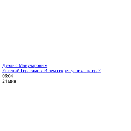
Дуэль с Манучаровым
Евгений Герасимов. В чем секрет успеха актера?
06:04
24 мин