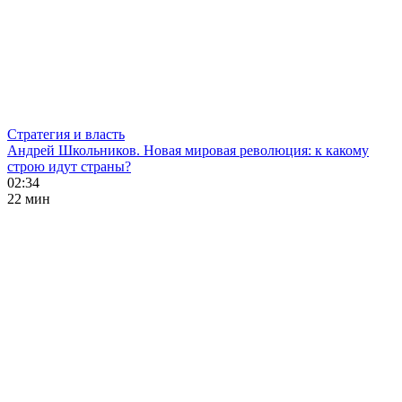
Стратегия и власть
Андрей Школьников. Новая мировая революция: к какому
строю идут страны?
02:34
22 мин